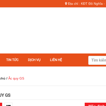
Địa chỉ : KĐT Đô Nghĩa 
TIN TỨC
DỊCH VỤ
LIÊN HỆ
chủ
/
Ắc quy GS
UY GS