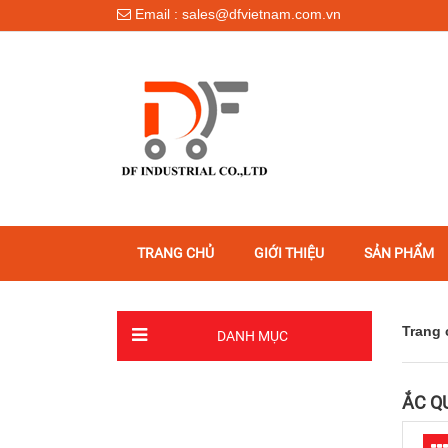
Email : sales@dfvietnam.com.vn
TRANG CHỦ
GIỚI THIỆU
SẢN PHẨM
Trang 
DANH MỤC
ẮC Q