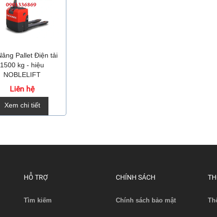
âng Pallet Điện tải
1500 kg - hiệu
NOBLELIFT
Liên hệ
Xem chi tiết
HỖ TRỢ
CHÍNH SÁCH
TH
Tìm kiếm
Chính sách bảo mật
Th