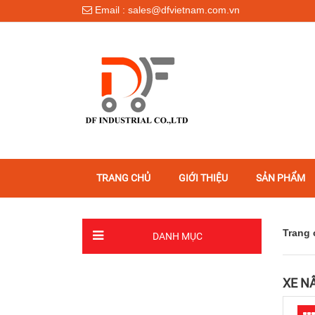
Email : sales@dfvietnam.com.vn
TRANG CHỦ
GIỚI THIỆU
SẢN PHẨM
Trang 
DANH MỤC
XE NÂ