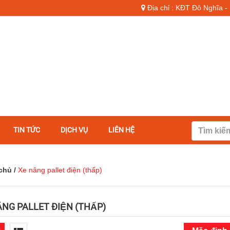
Địa chỉ : KĐT Đô Nghĩa 
TIN TỨC
DỊCH VỤ
LIÊN HỆ
chủ
/
Xe nâng pallet điện (thấp)
NG PALLET ĐIỆN (THẤP)