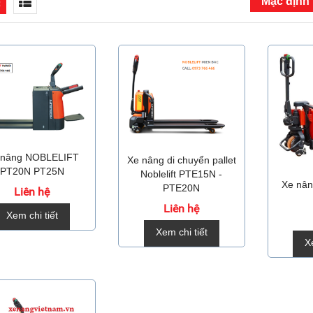
 nâng NOBLELIFT
Xe nâng di chuyển pallet
PT20N PT25N
Noblelift PTE15N -
Xe nân
PTE20N
Liên hệ
Liên hệ
Xem chi tiết
Xem chi tiết
X