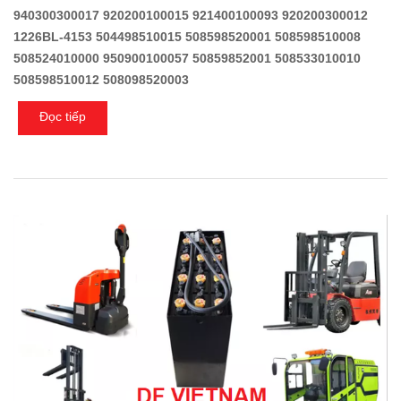
940300300017 920200100015 921400100093 920200300012
1226BL-4153 504498510015 508598520001 508598510008
508524010000 950900100057 50859852001 508533010010
508598510012 508098520003
Đọc tiếp