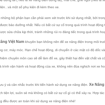
Bệ đứng lái ( nếu là xe nâng điện đứng lái), mái che, ghế ngồi (nếu là x
điện...và một số phụ kiện đi kèm theo xe.
những bộ phận bạn cần phải xem xét trước khi sử dụng nhất, bởi tron
 được bảo dưỡng nhất. Nếu có bất cứ sự cố trong quá trình hoạt động
ược sửa chữa kịp thời, tránh những rủi ro đáng tiếc trong quá trình h
âng Việt Nam
khuyên bạn không nên để xe nâng điện trong môi trườn
ng cơ, máy móc. Hạn chế hoạt động, di chuyển ở các mặt có độ dốc và
hiệm chuyên môn cao sẽ dễ làm đổ xe, gây thiệt hại đến vật chất và c
á trình vận hành và hoạt động của xe, không nên đùa nghịch nơi xe 
Xe Nâng
u ý và cân nhắc trước khi tiến hành sử dụng xe nâng điện.
h tiện lợi, suôn sẻ mà không có bất cứ sự cố gì có thể xảy ra. Hợp tác
ng đều được an toàn khi sử dụng xe nâng điện nhé!