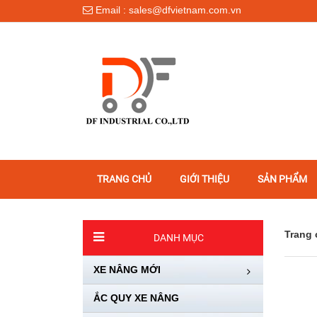
Email : sales@dfvietnam.com.vn
TRANG CHỦ
GIỚI THIỆU
SẢN PHẨM
Trang 
DANH MỤC
XE NÂNG MỚI
ẮC QUY XE NÂNG