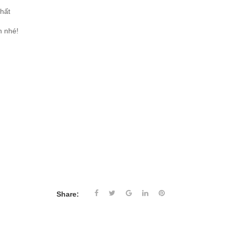
hất
n nhé!
Share: