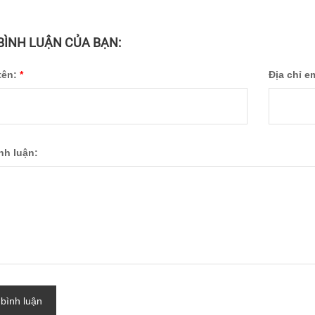
 BÌNH LUẬN CỦA BẠN:
tên:
*
Địa chỉ e
ình luận:
 bình luận