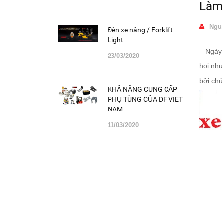
Làm 
Ngu
Đèn xe nâng / Forklift
Light
Ngày n
23/03/2020
hoi như
bởi ch
KHẢ NĂNG CUNG CẤP
PHỤ TÙNG CỦA DF VIET
NAM
11/03/2020