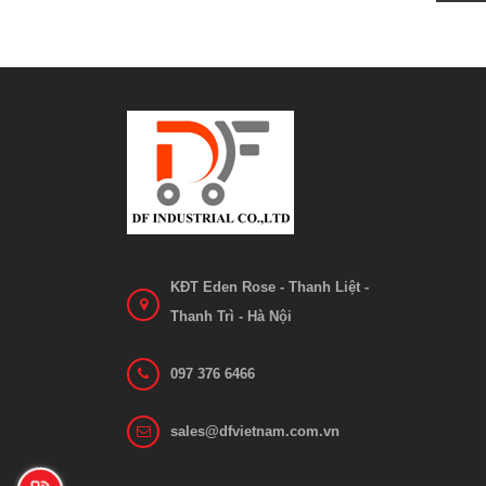
KĐT Eden Rose - Thanh Liệt -
Thanh Trì - Hà Nội
097 376 6466
sales@dfvietnam.com.vn