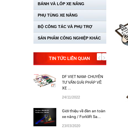
BÁNH VÀ LỐP XE NÂNG
PHỤ TÙNG XE NÂNG
BỘ CÔNG TÁC VÀ PHỤ TRỢ
SẢN PHẨM CÔNG NGHIỆP KHÁC
TIN TỨC LIÊN QUAN
DF VIET NAM- CHUYÊN
TƯ VẤN GIẢI PHÁP VỀ
XE ...
24/11/2022
Giới thiệu về đèn an toàn
xe nâng / Forklift Sa...
23/03/2020