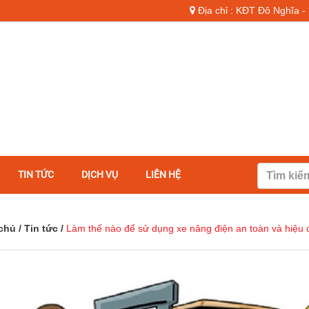
Địa chỉ : KĐT Đô Nghĩa 
TIN TỨC
DỊCH VỤ
LIÊN HỆ
chủ
/
Tin tức
/
Làm thế nào để sử dụng xe nâng điện an toàn và hiệu