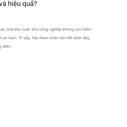
và hiệu quả?
15/01/2018
DF- NHÀ CUNG CẤP ẮC
Vì sao bạn nên l
QUY CHUYÊN NGHIỆP
xe nâng điện???
g các nhà kho hoặc khu công nghiệp không còn hiếm
10/01/2018
03/01/2018
 an toàn. Vì vậy, hãy tham khảo bài viết dưới đây,
g điện.
Khái quát về Xe nâng
Thị trường xe nâ
điện Stacker
tại Việt Nam.
PS12/16/20L
10/07/2017
08/01/2018