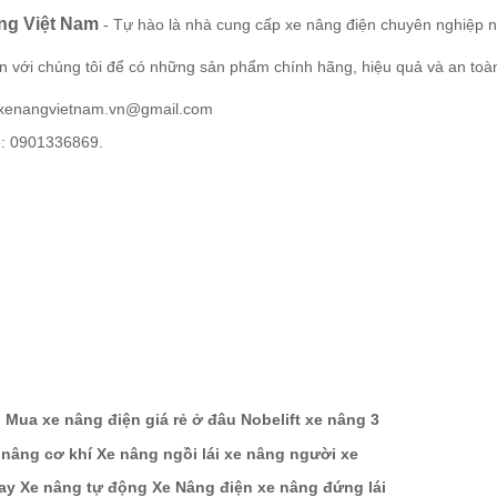
ng Việt Nam
-
Tự hào là nhà cung cấp xe nâng điện chuyên nghiệp n
n với chúng tôi để có những sản phẩm chính hãng, hiệu quả và an toà
 xenangvietnam.vn@gmail.com
ệ: 0901336869.
:
Mua xe nâng điện giá rẻ ở đâu
Nobelift
xe nâng 3
 nâng cơ khí
Xe nâng ngồi lái
xe nâng người
xe
ay
Xe nâng tự động
Xe Nâng điện
xe nâng đứng lái