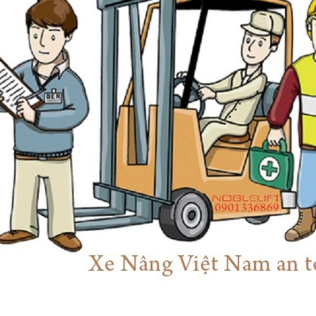
Lựa chọn bánh xe nâng
Những bộ phận cấu tạo
tay chất lượng tốt
chính của xe nâng điện
No...
10/03/2020
24/01/2018
CÁCH HỎI HÀNG PHỤ
Những cách đơn giản
TÙNG XE NÂNG
giảm chi phí xe nâng điện
h...
10/03/2020