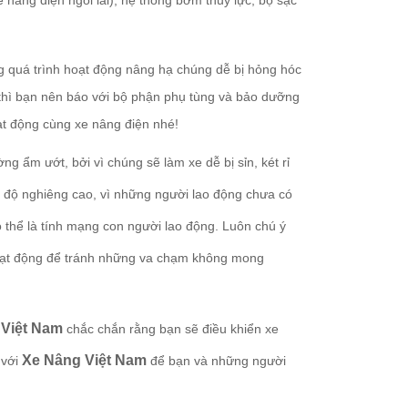
e nâng điện ngồi lái), hệ thống bơm thủy lực, bộ sạc
g quá trình hoạt động nâng hạ chúng dễ bị hỏng hóc
 thì bạn nên báo với bộ phận phụ tùng và bảo dưỡng
oạt động cùng xe nâng điện nhé!
g ẩm ướt, bởi vì chúng sẽ làm xe dễ bị sỉn, két rỉ
 độ nghiêng cao, vì những người lao động chưa có
ó thể là tính mạng con người lao động. Luôn chú ý
hoạt động để tránh những va chạm không mong
 Việt Nam
chắc chắn rằng bạn sẽ điều khiển xe
Xe Nâng Việt Nam
 với
để bạn và những người