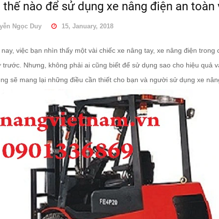
thế nào để sử dụng xe nâng điện an toàn 
22/01/2018
yễn Ngọc Duy
15, January, 2018
Cách tăng tuổi thọ cho
Cách lựa chọn xe nâng
ắc quy trong xe nâng
tay uy tín- hiệu quả-
điện.
chu...
ay, việc bạn nhìn thấy một vài chiếc xe nâng tay, xe nâng điện tron
29/01/2018
22/01/2018
 trước. Nhưng, không phải ai cũng biết để sử dụng sao cho hiệu quả và
úng sẽ mang lại những điều cần thiết cho bạn và người sử dụng xe nân
Bạn đang có nhu cầu
Hướng dẫn sử dụng sạc
thay phụ tùng cho xe
điện xe nâng điện đúng
nâng đ...
cách.
24/01/2018
22/01/2018