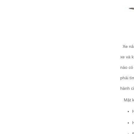
Xe nân
xe và 
nào có
phải tì
hành c
Mặt kh