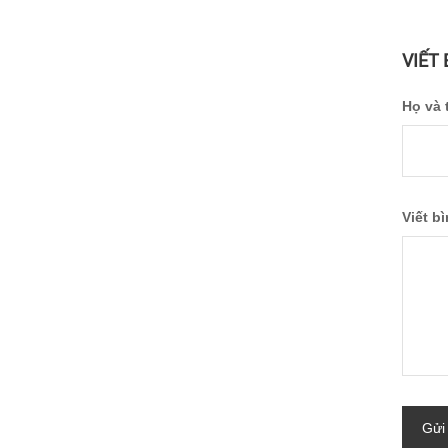
VIẾT
Họ và 
Viết b
Gửi