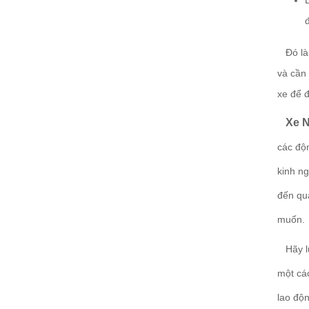
Đó là 
và cần
xe để đ
Xe N
các độ
kinh ng
đến qu
muốn.
Hãy lư
một các
lao độ