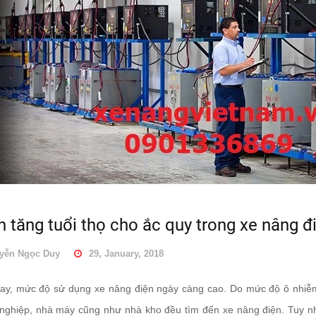
Lựa chọn bánh xe nâng
Những bộ phận cấu tạo
tay chất lượng tốt
chính của xe nâng điện
No...
 tăng tuổi thọ cho ắc quy trong xe nâng đ
10/03/2020
24/01/2018
yễn Ngọc Duy
29, January, 2018
CÁCH HỎI HÀNG PHỤ
Những cách đơn giản
TÙNG XE NÂNG
giảm chi phí xe nâng điện
ay, mức độ sử dụng xe nâng điện ngày càng cao. Do mức độ ô nhiễm
h...
nghiệp, nhà máy cũng như nhà kho đều tìm đến xe nâng điện. Tuy nh
10/03/2020