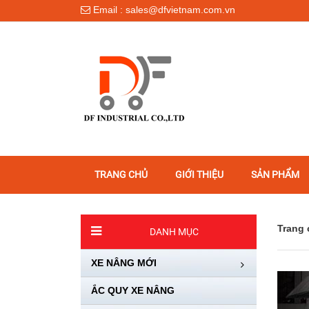
Email : sales@dfvietnam.com.vn
TRANG CHỦ
GIỚI THIỆU
SẢN PHẨM
Trang 
DANH MỤC
XE NÂNG MỚI
ẮC QUY XE NÂNG