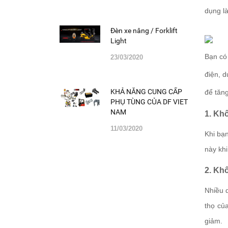
dụng l
Đèn xe nâng / Forklift
Light
Bạn có 
23/03/2020
điện, d
KHẢ NĂNG CUNG CẤP
để tăng
PHỤ TÙNG CỦA DF VIET
NAM
1. Kh
11/03/2020
Khi bạn
này kh
2. Kh
Nhiều d
thọ của
giảm.