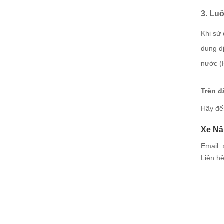
3. Lu
Khi sử 
dung d
nước (H
Trên đ
Hãy đế
Xe Nâ
Email:
Liên h