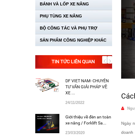
BÁNH VÀ LỐP XE NÂNG
PHỤ TÙNG XE NÂNG
BỘ CÔNG TÁC VÀ PHỤ TRỢ
SẢN PHẨM CÔNG NGHIỆP KHÁC
TIN TỨC LIÊN QUAN
DF VIET NAM- CHUYÊN
TƯ VẤN GIẢI PHÁP VỀ
XE ...
Cách
24/11/2022
Ngu
Giới thiệu về đèn an toàn
xe nâng / Forklift Sa...
Ngày n
doanh 
23/03/2020