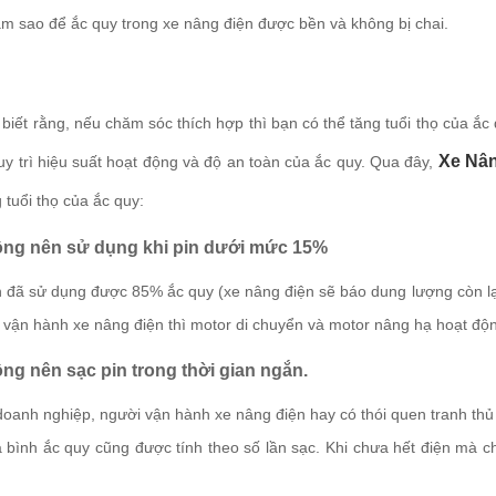
22/01/2018
àm sao để ắc quy trong xe nâng điện được bền và không bị chai.
Cách tăng tuổi thọ cho
Cách lựa chọn xe nâng
ắc quy trong xe nâng
tay uy tín- hiệu quả-
điện.
chu...
biết rằng, nếu chăm sóc thích hợp thì bạn có thể tăng tuổi thọ của ắc
29/01/2018
22/01/2018
Xe Nân
uy trì hiệu suất hoạt động và độ an toàn của ắc quy. Qua đây,
Bạn đang có nhu cầu
Hướng dẫn sử dụng sạc
 tuổi thọ của ắc quy:
thay phụ tùng cho xe
điện xe nâng điện đúng
nâng đ...
cách.
ông nên sử dụng khi pin dưới mức 15%
24/01/2018
22/01/2018
 đã sử dụng được 85% ắc quy (xe nâng điện sẽ báo dung lượng còn lại) t
i vận hành xe nâng điện thì motor di chuyển và motor nâng hạ hoạt độ
ông nên sạc pin trong thời gian ngắn.
oanh nghiệp, người vận hành xe nâng điện hay có thói quen tranh thủ s
 bình ắc quy cũng được tính theo số lần sạc. Khi chưa hết điện mà ch