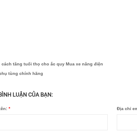
:
cách tăng tuổi thọ cho ắc quy
Mua xe nâng điện
phụ tùng chính hãng
 BÌNH LUẬN CỦA BẠN:
tên:
*
Địa chỉ e