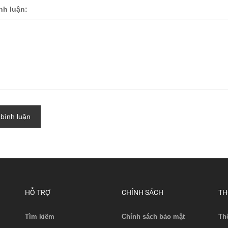
ình luận:
 bình luận
HỖ TRỢ
CHÍNH SÁCH
TH
Tìm kiếm
Chính sách bảo mật
Th