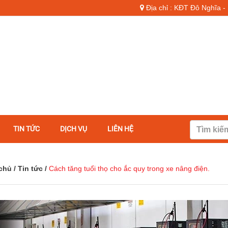
Địa chỉ : KĐT Đô Nghĩa 
TIN TỨC
DỊCH VỤ
LIÊN HỆ
chủ
/
Tin tức
/
Cách tăng tuổi thọ cho ắc quy trong xe nâng điện.