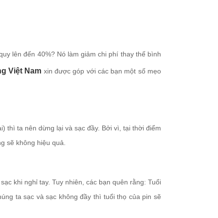
15/01/2018
DF- NHÀ CUNG CẤP ẮC
Vì sao bạn nên l
QUY CHUYÊN NGHIỆP
xe nâng điện???
 quy lên đến 40%? Nó làm giảm chi phí thay thế bình
10/01/2018
03/01/2018
g Việt Nam
xin được góp với các bạn một số mẹo
Khái quát về Xe nâng
Thị trường xe nâ
điện Stacker
tại Việt Nam.
PS12/16/20L
10/07/2017
08/01/2018
hì ta nên dừng lại và sạc đầy. Bởi vì, tại thời điểm
ng sẽ không hiệu quả.
ạc khi nghỉ tay. Tuy nhiên, các bạn quên rằng: Tuổi
úng ta sạc và sạc không đầy thì tuổi thọ của pin sẽ