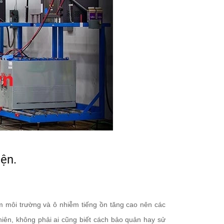
Xe Nâng Điện giúp được
PS16L, PS16L-SL
gì cho bạn?
nâng điện chuyê
cho ...
iện.
17/01/2018
05/01/2018
Làm thế nào để sử dụng
Giới thiệu về xe 
xe nâng điện an toàn và
điện ngồi FE4P3
 môi trường và ô nhiễm tiếng ồn tăng cao nên các
...
iên, không phải ai cũng biết cách bảo quản hay sử
05/01/2018