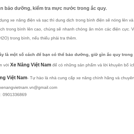
ôn bảo dưỡng, kiểm tra mực nước trong ắc quy.
dụng xe nâng điện và sạc thì dung dịch trong bình điện sẽ nóng lên và
ịch trong bình lên cao, chúng sẽ nhanh chóng ăn mòn các điện cực. Vì
2O) trong bình, nếu thiếu phải tra thêm.
ây là một số cách để bạn có thể bảo dưỡng, giữ gìn ắc quy trong
Xe Nâng Việt Nam
n với
để có những sản phẩm và lời khuyên bổ íc
ng Việt Nam
- Tự hào là nhà cung cấp xe nâng chính hãng và chuyên
 xenangvietnam.vn@gmail.com
ệ: 0901336869