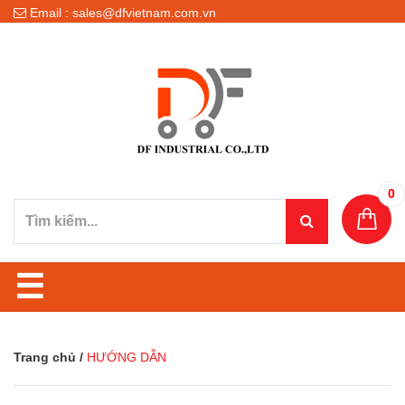
Email : sales@dfvietnam.com.vn
0
☰
Trang chủ
/
HƯỚNG DẪN