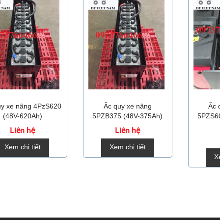
uy xe nâng 4PzS620
Ắc quy xe nâng
Ắc 
(48V-620Ah)
5PZB375 (48V-375Ah)
5PZS60
Liên hệ
Liên hệ
Xem chi tiết
Xem chi tiết
X