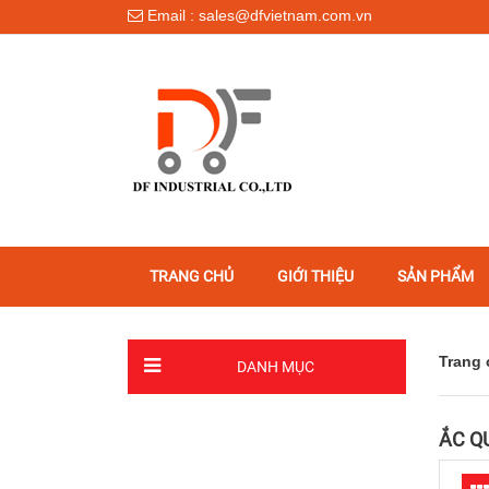
Email : sales@dfvietnam.com.vn
TRANG CHỦ
GIỚI THIỆU
SẢN PHẨM
Trang 
DANH MỤC
ẮC Q