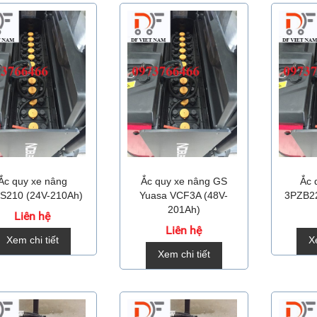
Ắc quy xe nâng
Ắc quy xe nâng GS
Ắc 
S210 (24V-210Ah)
Yuasa VCF3A (48V-
3PZB22
201Ah)
Liên hệ
Liên hệ
Xem chi tiết
X
Xem chi tiết