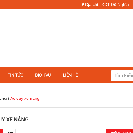
Địa chỉ : KĐT Đô Nghĩa 
TIN TỨC
DỊCH VỤ
LIÊN HỆ
chủ
/
Ắc quy xe nâng
UY XE NÂNG