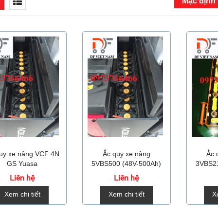
uy xe nâng VCF 4N
Ắc quy xe nâng
Ắc 
GS Yuasa
5VBS500 (48V-500Ah)
3VBS21
Liên hệ
Liên hệ
Xem chi tiết
Xem chi tiết
X