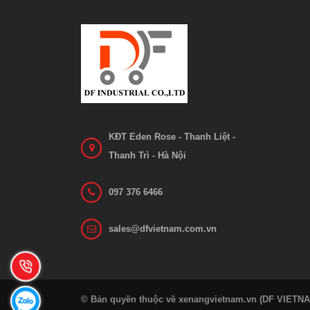
KĐT Eden Rose - Thanh Liệt -
Thanh Trì - Hà Nội
097 376 6466
sales@dfvietnam.com.vn
© Bản quyền thuộc về xenangvietnam.vn (DF VIETN