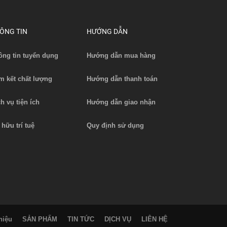
ÔNG TIN
HƯỚNG DẪN
ông tin tuyển dụng
Hướng dẫn mua hàng
m kết chất lượng
Hướng dẫn thanh toán
ch vụ tiện ích
Hướng dẫn giao nhận
 hữu trí tuệ
Quy định sử dụng
hiệu
SẢN PHẨM
TIN TỨC
DỊCH VỤ
LIÊN HỆ