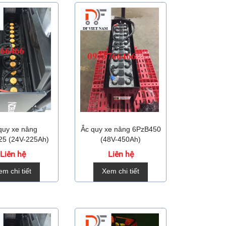
quy xe nâng
Ắc quy xe nâng 6PzB450
5 (24V-225Ah)
(48V-450Ah)
Liên hệ
Liên hệ
em chi tiết
Xem chi tiết