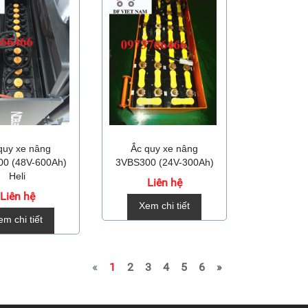
quy xe nâng
Ắc quy xe nâng
0 (48V-600Ah)
3VBS300 (24V-300Ah)
Heli
Liên hệ
Liên hệ
Xem chi tiết
em chi tiết
«
1
2
3
4
5
6
»