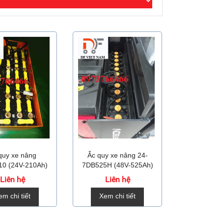
quy xe nâng
Ắc quy xe nâng 24-
0 (24V-210Ah)
7DB525H (48V-525Ah)
Liên hệ
Liên hệ
em chi tiết
Xem chi tiết