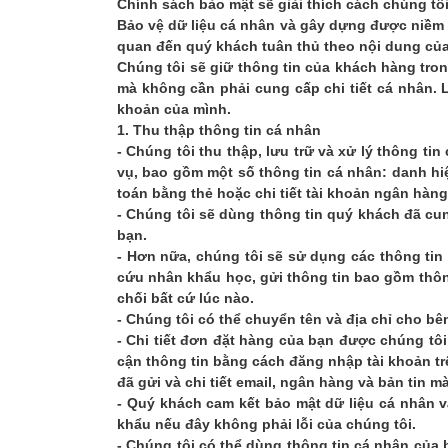
Chính sách bảo mật sẽ giải thích cách chúng tôi
Bảo vệ dữ liệu cá nhân và gây dựng được niềm ti
quan đến quý khách tuân thủ theo nội dung của 
Chúng tôi sẽ giữ thông tin của khách hàng tron
mà không cần phải cung cấp chi tiết cá nhân. 
khoản của mình.
1. Thu thập thông tin cá nhân
- Chúng tôi thu thập, lưu trữ và xử lý thông 
vụ, bao gồm một số thông tin cá nhân: danh hiệu, 
toán bằng thẻ hoặc chi tiết tài khoản ngân hàng
- Chúng tôi sẽ dùng thông tin quý khách đã cu
bạn.
- Hơn nữa, chúng tôi sẽ sử dụng các thông tin
cứu nhân khẩu học, gửi thông tin bao gồm thông
chối bất cứ lúc nào.
- Chúng tôi có thể chuyển tên và địa chỉ cho b
- Chi tiết đơn đặt hàng của bạn được chúng tôi
cận thông tin bằng cách đăng nhập tài khoản t
đã gửi và chi tiết email, ngân hàng và bản tin m
- Quý khách cam kết bảo mật dữ liệu cá nhân v
khẩu nếu đây không phải lỗi của chúng tôi.
- Chúng tôi có thể dùng thông tin cá nhân của 