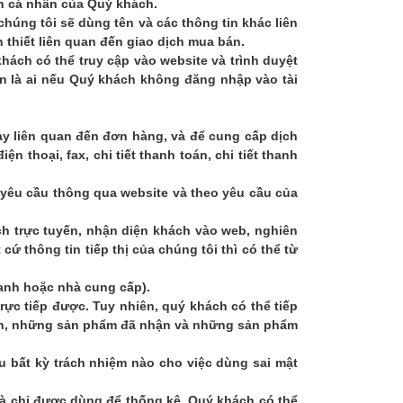
in cá nhân của Quý khách.
chúng tôi sẽ dùng tên và các thông tin khác liên
 thiết liên quan đến giao dịch mua bán.
hách có thể truy cập vào website và trình duyệt
ạn là ai nếu Quý khách không đăng nhập vào tài
ày liên quan đến đơn hàng, và để cung cấp dịch
ện thoại, fax, chi tiết thanh toán, chi tiết thanh
 yêu cầu thông qua website và theo yêu cầu của
ch trực tuyến, nhận diện khách vào web, nghiên
 thông tin tiếp thị của chúng tôi thì có thể từ
hanh hoặc nhà cung cấp).
rực tiếp được. Tuy nhiên, quý khách có thể tiếp
mình, những sản phẩm đã nhận và những sản phẩm
u bất kỳ trách nhiệm nào cho việc dùng sai mật
 và chỉ được dùng để thống kê. Quý khách có thể