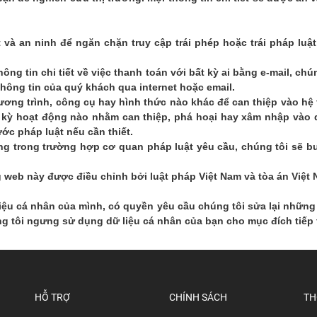
 và an ninh để ngăn chặn truy cập trái phép hoặc trái pháp luậ
ng tin chi tiết về việc thanh toán với bất kỳ ai bằng e-mail, ch
thông tin của quý khách qua internet hoặc email.
ơng trình, công cụ hay hình thức nào khác để can thiệp vào hệ 
t kỳ hoạt động nào nhằm can thiệp, phá hoại hay xâm nhập vào d
ước pháp luật nếu cần thiết.
ng trong trường hợp cơ quan pháp luật yêu cầu, chúng tôi sẽ 
g web này được điều chỉnh bởi luật pháp Việt Nam và tòa án Việt
iệu cá nhân của mình, có quyền yêu cầu chúng tôi sửa lại những 
g tôi ngưng sử dụng dữ liệu cá nhân của bạn cho mục đích tiếp t
HỖ TRỢ
CHÍNH SÁCH
TH