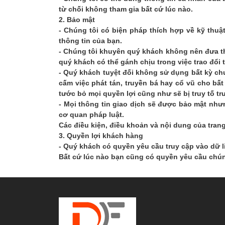
từ chối không tham gia bất cứ lúc nào.
2. Bảo mật
- Chúng tôi có biện pháp thích hợp về kỹ thuật
thông tin của bạn.
- Chúng tôi khuyên quý khách không nên đưa thô
quý khách có thể gánh chịu trong việc trao đổi 
- Quý khách tuyệt đối không sử dụng bất kỳ chư
cấm việc phát tán, truyền bá hay cổ vũ cho bấ
tước bỏ mọi quyền lợi cũng như sẽ bị truy tố tr
- Mọi thông tin giao dịch sẽ được bảo mật như
cơ quan pháp luật.
Các điều kiện, điều khoản và nội dung của tran
3. Quyền lợi khách hàng
- Quý khách có quyền yêu cầu truy cập vào dữ l
Bất cứ lúc nào bạn cũng có quyền yêu cầu chún