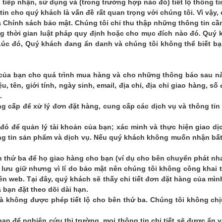
 tiếp nhận, sử dụng và (trong trường hợp nào đó) tiết lộ thông t
n cho quý khách là vấn đề rất quan trọng với chúng tôi. Vì vậy, 
Chính sách bảo mật. Chúng tôi chỉ thu thập những thông tin cần
g thời gian luật pháp quy định hoặc cho mục đích nào đó. Quý k
Lúc đó, Quý khách đang ẩn danh và chúng tôi không thể biết b
tin của bạn cho quá trình mua hàng và cho những thông báo sau n
tên, giới tính, ngày sinh, email, địa chỉ, địa chỉ giao hàng, số đi
.
ng cấp để xử lý đơn đặt hàng, cung cấp các dịch vụ và thông tin
 đó để quản lý tài khoản của bạn; xác minh và thực hiện giao dị
 tin sản phẩm và dịch vụ. Nếu quý khách không muốn nhận bất cứ
ên thứ ba để họ giao hàng cho bạn (ví dụ cho bên chuyển phát n
 lưu giữ nhưng vì lí do bảo mật nên chúng tôi không công khai t
rên web. Tại đây, quý khách sẽ thấy chi tiết đơn đặt hàng của 
à bạn đặt theo dõi dài hạn.
à không được phép tiết lộ cho bên thứ ba. Chúng tôi không chị
bạn để nghiên cứu thị trường. mọi thông tin chi tiết sẽ được ẩn