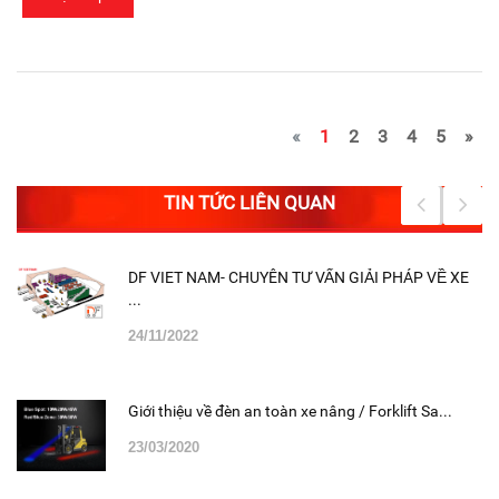
«
1
2
3
4
5
»
TIN TỨC LIÊN QUAN
DF VIET NAM- CHUYÊN TƯ VẤN GIẢI PHÁP VỀ XE
...
24/11/2022
Giới thiệu về đèn an toàn xe nâng / Forklift Sa...
23/03/2020