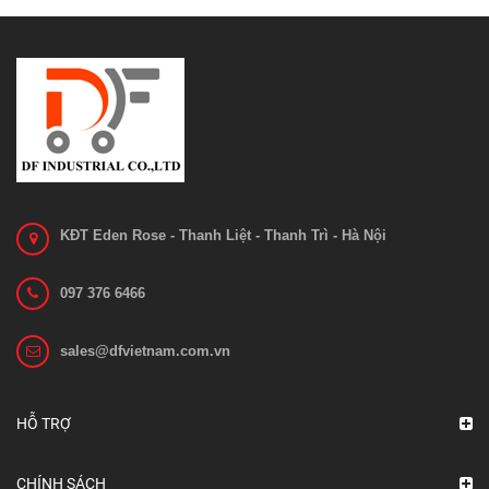
KĐT Eden Rose - Thanh Liệt - Thanh Trì - Hà Nội
097 376 6466
sales@dfvietnam.com.vn
Ắc quy xe nâng VCF 4N GS Yuasa
Liên hệ
HỖ TRỢ
Xem chi tiết
CHÍNH SÁCH