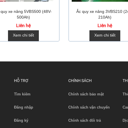
 quy xe nâng 5VBS500 (48V-
Ắc quy xe nâng 3VBS210 (2
500Ah)
210Ah)
Liên hệ
Liên hệ
Xem chi tiết
Xem chi tiết
HỖ TRỢ
CHÍNH SÁCH
TH
Tìm kiếm
Chính sách bảo mật
Th
Đăng nhập
Chính sách vận chuyển
Ca
Đăng ký
Chính sách đổi trả
Dị