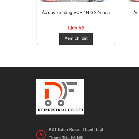
Ắc quy xe nâng VCF 4N GS Yuasa
Ắc
Liên hệ
Xem chi tiết
KĐT Eden Rose - Thanh Liệt -
Thanh Trì - Hà Nội