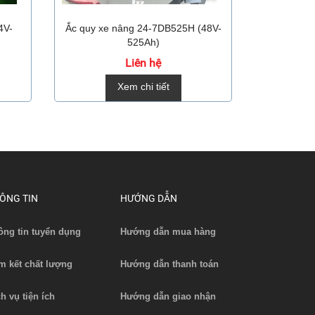
4V-
Ắc quy xe nâng 24-7DB525H (48V-
Ắc quy x
525Ah)
Liên hệ
Xem chi tiết
ÔNG TIN
HƯỚNG DẪN
ông tin tuyển dụng
Hướng dẫn mua hàng
m kết chất lượng
Hướng dẫn thanh toán
ch vụ tiện ích
Hướng dẫn giao nhận