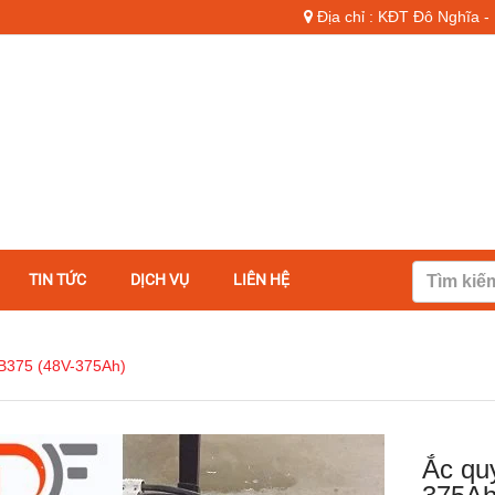
Địa chỉ : KĐT Đô Nghĩa 
TIN TỨC
DỊCH VỤ
LIÊN HỆ
B375 (48V-375Ah)
Ắc qu