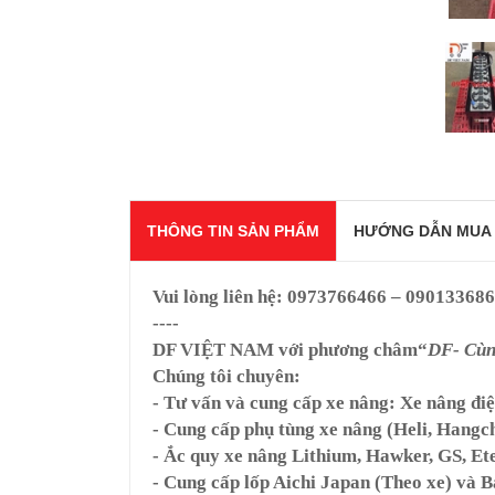
THÔNG TIN SẢN PHẨM
HƯỚNG DẪN MUA
Vui lòng liên hệ:
0973766466 – 09013368
----
DF VIỆT NAM
với phương châm“
DF- Cùng
Chúng tôi chuyên:
- Tư vấn và cung cấp xe nâng: Xe nâng đi
- Cung cấp phụ tùng xe nâng (Heli, Hangc
- Ắc quy xe nâng Lithium, Hawker, GS, Ete
- Cung cấp lốp Aichi Japan (Theo xe) và B