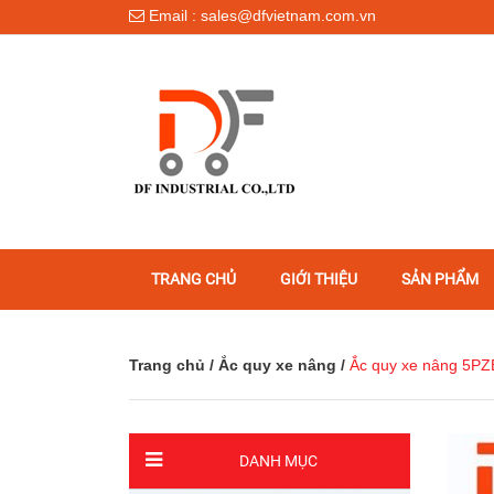
Email : sales@dfvietnam.com.vn
TRANG CHỦ
GIỚI THIỆU
SẢN PHẨM
Trang chủ
/
Ắc quy xe nâng
/
Ắc quy xe nâng 5PZ
DANH MỤC