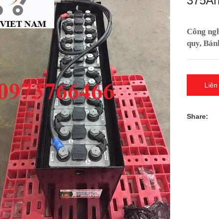
375Ah
Công nghi
quy, Bán
Liên
Share: