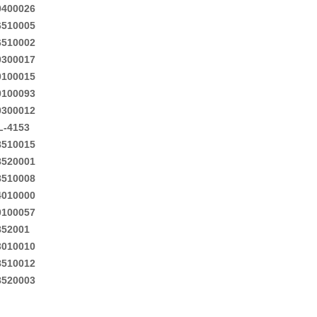
0400026
22/01/2018
6510005
6510002
Cách tăng tuổi thọ cho
Cách lựa chọn xe nâng
ắc quy trong xe nâng
tay uy tín- hiệu quả-
0300017
điện.
chu...
0100015
0100093
29/01/2018
22/01/2018
0300012
L-4153
Bạn đang có nhu cầu
Hướng dẫn sử dụng sạc
thay phụ tùng cho xe
điện xe nâng điện đúng
8510015
nâng đ...
cách.
8520001
8510008
24/01/2018
22/01/2018
4010000
0100057
852001
3010010
8510012
8520003