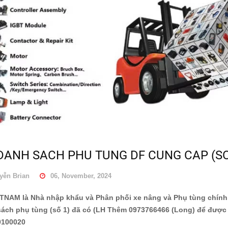
Lựa chọn bánh xe nâng
Những bộ phận cấu tạo
tay chất lượng tốt
chính của xe nâng điện
 DANH SACH PHU TUNG DF CUNG CAP (SO
No...
10/03/2020
24/01/2018
ễn Brian
06, November, 2024
NAM là Nhà nhập khẩu và Phân phối xe nâng và Phụ tùng chính
CÁCH HỎI HÀNG PHỤ
Những cách đơn giản
TÙNG XE NÂNG
giảm chi phí xe nâng điện
́ch phụ tùng (số 1) đã có (LH Thêm 0973766466 (Long) để được tư
h...
0100020
10/03/2020