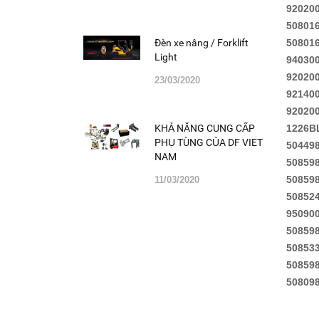
92020
50801
50801
Đèn xe nâng / Forklift
Light
94030
92020
23/03/2020
92140
92020
1226B
KHẢ NĂNG CUNG CẤP
PHỤ TÙNG CỦA DF VIET
50449
NAM
50859
50859
11/03/2020
50852
95090
50859
50853
50859
50809