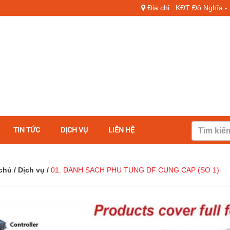
Địa chỉ : KĐT Đô Nghĩa 
TIN TỨC
DỊCH VỤ
LIÊN HỆ
chủ
/
Dịch vụ
/
01. DANH SACH PHU TUNG DF CUNG CAP (SO 1)