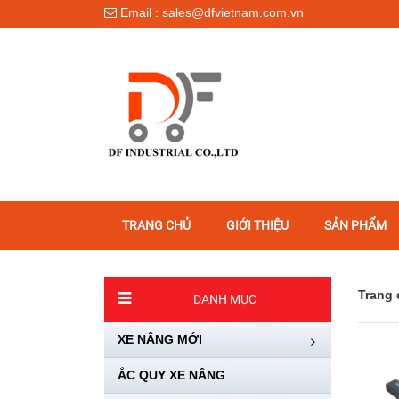
Email : sales@dfvietnam.com.vn
TRANG CHỦ
GIỚI THIỆU
SẢN PHẨM
Trang 
DANH MỤC
XE NÂNG MỚI
ẮC QUY XE NÂNG