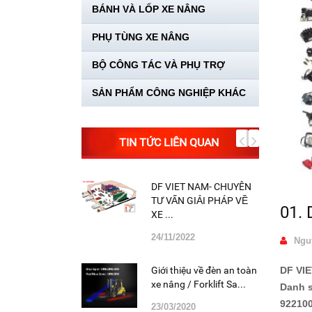
BÁNH VÀ LỐP XE NÂNG
PHỤ TÙNG XE NÂNG
BỘ CÔNG TÁC VÀ PHỤ TRỢ
SẢN PHẨM CÔNG NGHIỆP KHÁC
TIN TỨC LIÊN QUAN
DF VIET NAM- CHUYÊN
TƯ VẤN GIẢI PHÁP VỀ
01.
XE ...
24/11/2022
Nguy
DF VIET
Giới thiệu về đèn an toàn
xe nâng / Forklift Sa...
Danh sa
92210
23/03/2020