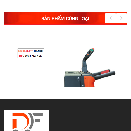
SẢN PHẨM CÙNG LOẠI
Xe nâng NOBLELIFT PT20N PT25N