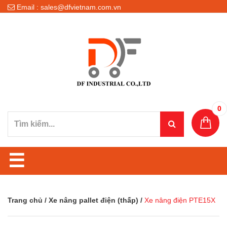
Email : sales@dfvietnam.com.vn
0
☰
Trang chủ
/
Xe nâng pallet điện (thấp)
/
Xe nâng điện PTE15X