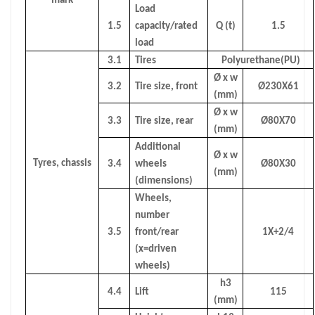
mark
Load
1.5
capacity/rated
Q (t)
1.5
load
3.1
Tires
Polyurethane(PU)
Ø x w
3.2
Tire size, front
Ø230X61
(mm)
Ø x w
3.3
Tire size, rear
Ø80X70
(mm)
Additional
Ø x w
Tyres, chassis
3.4
wheels
Ø80X30
(mm)
(dimensions)
Wheels,
number
3.5
front/rear
1X+2/4
(x=driven
wheels)
h3
4.4
Lift
115
(mm)