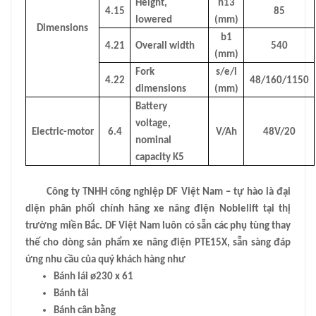
Height,
h13
4.15
85
lowered
(mm)
Dimensions
b1
4.21
Overall width
540
(mm)
Fork
s/e/l
4.22
48/160/1150
dimensions
(mm)
Battery
voltage,
Electric-motor
6.4
V/Ah
48V/20
nominal
capacity K5
Công ty TNHH công nghiệp DF Việt Nam – tự hào là đại
diện phân phối chính hãng xe nâng điện Noblelift tại thị
trường miền Bắc. DF Việt Nam luôn có sẵn các phụ tùng thay
thế cho dòng sản phẩm xe nâng điện PTE15X, sẵn sàng đáp
ứng nhu cầu của quý khách hàng như
Bánh lái ø230 x 61
Bánh tải
Bánh cân bằng