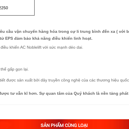
2250
êu cầu vận chuyển hàng hóa trong cự li trung bình đến xa ( với b
 tử EPS đảm bảo khả năng điều khiển linh hoạt.
 điều khiển AC Noblelift với sức mạnh dẻo dai.
.
 thể gấp gọn lại.
hi tiết được sản xuất bởi dây truyền công nghệ của các thương hiệu quố
 được tư vẫn kĩ hơn. Sự quan tâm của Quý khách là nền tảng phát 
SẢN PHẨM CÙNG LOẠI