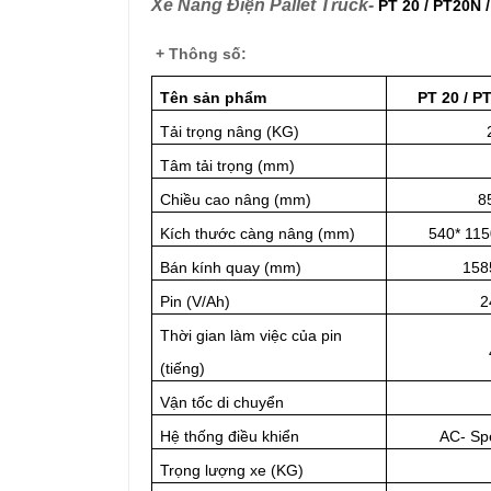
Xe Nâng Điện Pallet Truck-
PT 20 / PT20N 
+ Thông số:
Tên sản phẩm
PT 20 / P
Tải trọng nâng (KG)
Tâm tải trọng (mm)
Chiều cao nâng (mm)
8
Kích thước càng nâng (mm)
540* 115
Bán kính quay (mm)
158
Pin (V/Ah)
2
Thời gian làm việc của pin
(tiếng)
Vận tốc di chuyển
Hệ thống điều khiển
AC- Sp
Trọng lượng xe (KG)