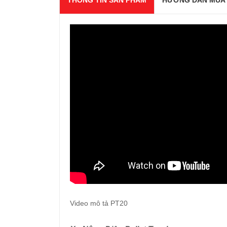
THÔNG TIN SẢN PHẨM
HƯỚNG DẪN MUA
Video mô tả PT20