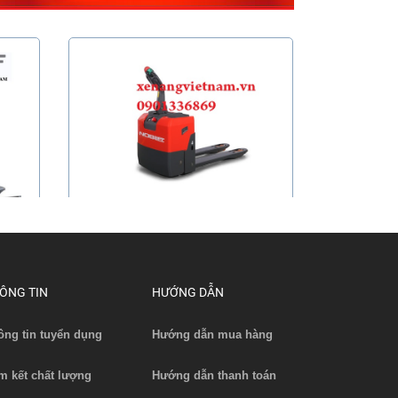
Xe Nâng Pallet Điện tải 1500 kg -
hiệu ...
Liên hệ
ÔNG TIN
HƯỚNG DẪN
Xem chi tiết
ông tin tuyển dụng
Hướng dẫn mua hàng
m kết chất lượng
Hướng dẫn thanh toán