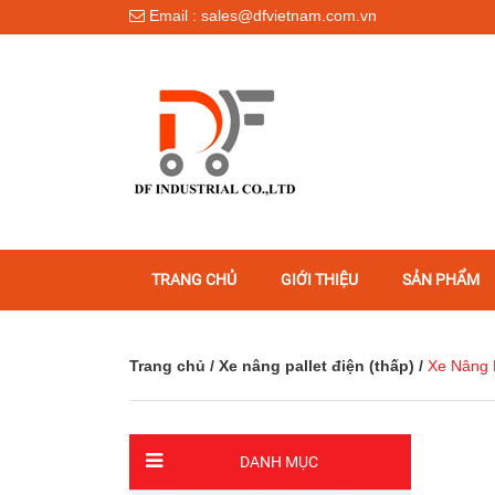
Email : sales@dfvietnam.com.vn
TRANG CHỦ
GIỚI THIỆU
SẢN PHẨM
Trang chủ
/
Xe nâng pallet điện (thấp)
/
Xe Nâng P
DANH MỤC