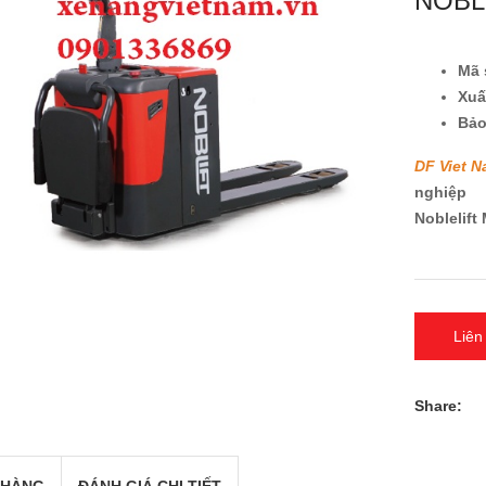
NOBL
Mã 
Xu
Bả
DF Viet 
nghiệp
Noblelift 
Liên
Share: