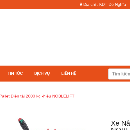
Địa chỉ : KĐT Đô Nghĩa 
TIN TỨC
DỊCH VỤ
LIÊN HỆ
allet Điện tải 2000 kg -hiệu NOBLELIFT
Xe Nân