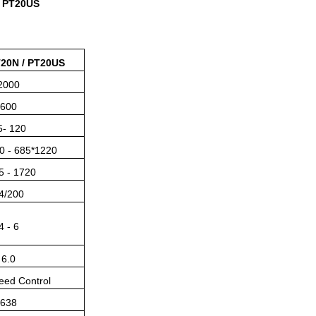
/ PT20US
T20N / PT20US
2000
600
5- 120
0 - 685*1220
5 - 1720
4/200
4 - 6
6.0
eed Control
638