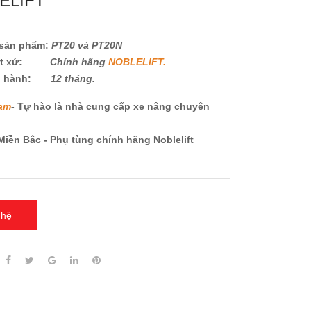
ELIFT
sản phẩm:
PT20 và PT20N
ất xứ:
Chính hãng
NOBLELIFT.
o hành:
12 tháng.
Nam
- Tự hào là nhà cung cấp xe nâng chuyên
Miền Bắc - Phụ tùng chính hãng Noblelift
 hệ