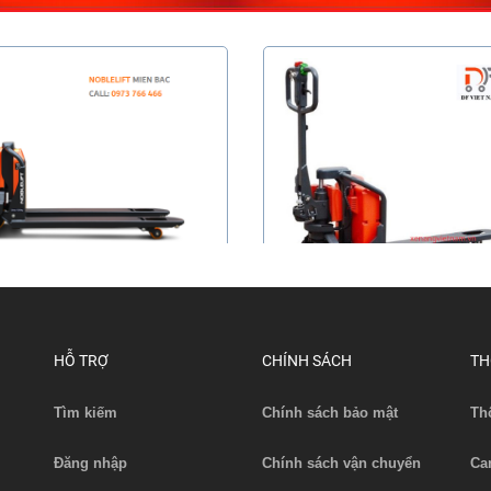
nâng di chuyển pallet Noblelift
PTE...
Liên hệ
Xe nâng điện PTE15X
HỖ TRỢ
CHÍNH SÁCH
TH
Xem chi tiết
Liên hệ
Tìm kiếm
Chính sách bảo mật
Th
Xem chi tiết
Đăng nhập
Chính sách vận chuyển
Ca