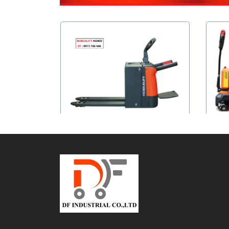
Xe nâng NOBLELIFT PT20N PT25N
Xe 
Liên hệ
Xem chi tiết