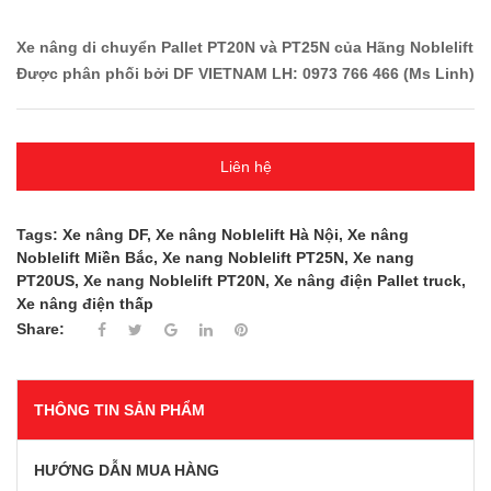
Xe nâng di chuyển Pallet PT20N và PT25N của Hãng Noblelift
Được phân phối bởi DF VIETNAM LH: 0973 766 466 (Ms Linh)
Liên hệ
Tags:
Xe nâng DF
,
Xe nâng Noblelift Hà Nội
,
Xe nâng
Noblelift Miền Bắc
,
Xe nang Noblelift PT25N
,
Xe nang
PT20US
,
Xe nang Noblelift PT20N
,
Xe nâng điện Pallet truck
,
Xe nâng điện thấp
Share:
THÔNG TIN SẢN PHẨM
HƯỚNG DẪN MUA HÀNG