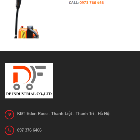
Xe nâng di chuyển pallet Noblelift PTE...
Liên hệ
Xem chi tiết
KĐT Eden Rose - Thanh Liệt - Thanh Trì - Hà Nội
097 376 6466