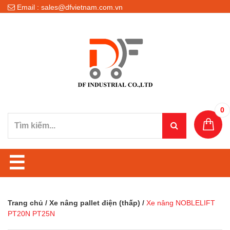
Email : sales@dfvietnam.com.vn
0
☰
Trang chủ
/
Xe nâng pallet điện (thấp)
/
Xe nâng NOBLELIFT
PT20N PT25N