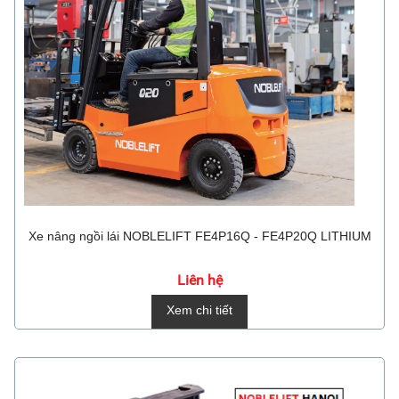
Xe nâng ngồi lái NOBLELIFT FE4P16Q - FE4P20Q LITHIUM
Liên hệ
Xem chi tiết