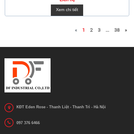
Xem chi tiết
«
1
2
3
...
38
»
KĐT Eden Rose - Thanh Liệt - Thanh Trì - Hà Nội
097 376 6466