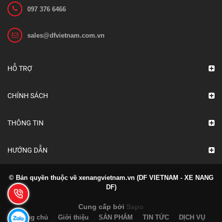
097 376 6466
sales@dfvietnam.com.vn
HỖ TRỢ
CHÍNH SÁCH
THÔNG TIN
HƯỚNG DẪN
© Bản quyền thuộc về xenangvietnam.vn (DF VIETNAM - XE NANG
DF)
Cung cấp bởi
Sapo
Trang chủ
Giới thiệu
SẢN PHẨM
TIN TỨC
DỊCH VỤ