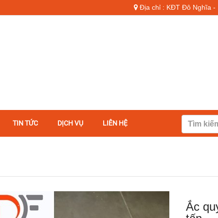
Địa chỉ : KĐT Đô Nghĩa 
TIN TỨC
DỊCH VỤ
LIÊN HỆ
Ắc qu