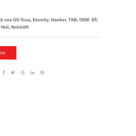
i lý của GS Yusa, Eternity, Hawker, TAB, OEM: EP,
Heli, Noblelift
 hệ