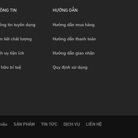
ÔNG TIN
HƯỚNG DẪN
ông tin tuyển dụng
Hướng dẫn mua hàng
m kết chất lượng
Hướng dẫn thanh toán
ch vụ tiện ích
Hướng dẫn giao nhận
 hữu trí tuệ
Quy định sử dụng
hiệu
SẢN PHẨM
TIN TỨC
DỊCH VỤ
LIÊN HỆ