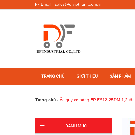
Email : sales@dfvietnam.com.vn
TRANG CHỦ
GIỚI THIỆU
SẢN PHẨM
Trang chủ
/
Ắc quy xe nâng EP ES12-25DM 1,2 tấn
DANH MỤC