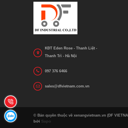
KĐT Eden Rose - Thanh Liệt -
Thanh Trì - Hà Nội
097 376 6466
sales@dfvietnam.com.vn
© Bản quyền thuộc về xenangvietnam.vn (DF VIETN
bởi
Sapo