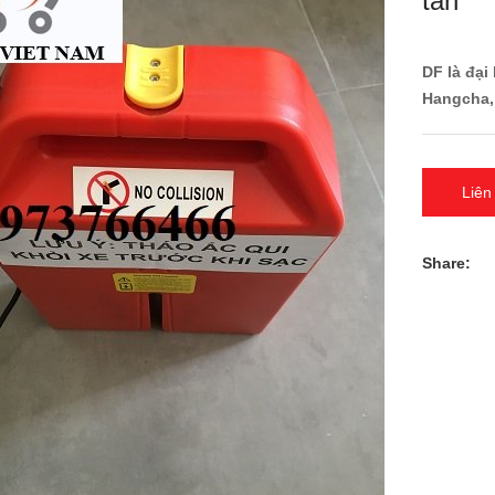
tấn
DF là đạ
Hangcha, 
Liên
Share: