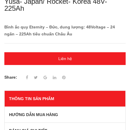
Yusa- Japan/ Rocket- Korea 48V-
225Ah
Bình ắc quy Eternity – Đức, dung lượng: 48Voltage – 24
ngăn – 225Ah tiêu chuẩn Châu Âu
Liên hệ
Share:
THÔNG TIN SẢN PHẨM
HƯỚNG DẪN MUA HÀNG