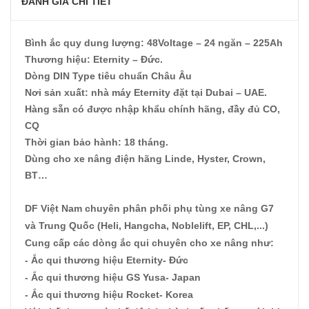
ĐÁNH GIÁ CHI TIẾT
Bình ắc quy dung lượng: 48Voltage – 24 ngăn – 225Ah
Thương hiệu: Eternity – Đức.
Dòng DIN Type tiêu chuẩn Châu Âu
Nơi sản xuất: nhà máy Eternity đặt tại Dubai – UAE.
Hàng sẵn có được nhập khẩu chính hãng, đầy đủ CO,
CQ
Thời gian bảo hành: 18 tháng.
Dùng cho xe nâng điện hãng Linde, Hyster, Crown,
BT…
DF Việt Nam
chuyên phân phối
phụ tùng xe nâng G7
và Trung Quốc (Heli, Hangcha, Noblelift, EP, CHL,...)
Cung cấp các dòng ắc qui chuyên cho xe nâng như:
- Ắc qui thương hiệu Eternity- Đức
- Ắc qui thương hiệu GS Yusa- Japan
- Ắc qui thương hiệu Rocket- Korea