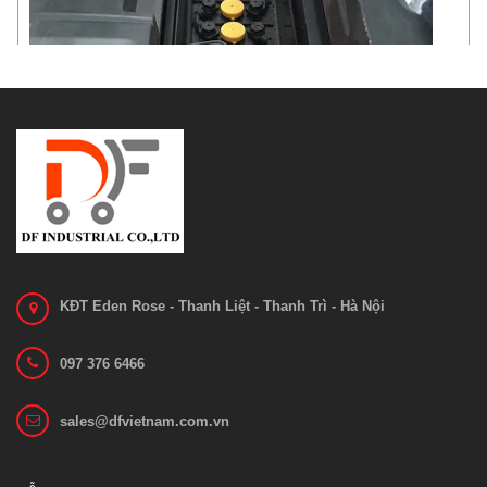
KĐT Eden Rose - Thanh Liệt - Thanh Trì - Hà Nội
097 376 6466
sales@dfvietnam.com.vn
Ắc quy xe nâng VCF 4N GS Yuasa