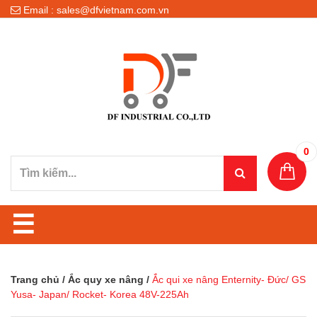
Email : sales@dfvietnam.com.vn
0
☰
Trang chủ
/
Ắc quy xe nâng
/
Ắc qui xe nâng Enternity- Đức/ GS
Yusa- Japan/ Rocket- Korea 48V-225Ah