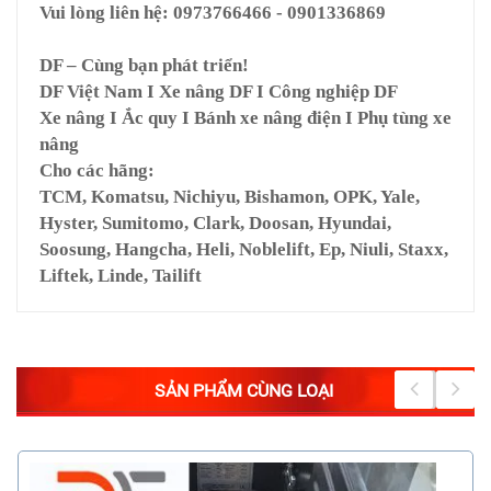
Vui lòng liên hệ: 0973766466 - 0901336869
DF – Cùng bạn phát triển!
DF Việt Nam I Xe nâng DF I Công nghiệp DF
Xe nâng I Ắc quy I Bánh xe nâng điện I Phụ tùng xe
nâng
Cho các hãng:
TCM, Komatsu, Nichiyu, Bishamon, OPK, Yale,
Hyster, Sumitomo, Clark, Doosan, Hyundai,
Soosung, Hangcha, Heli, Noblelift, Ep, Niuli, Staxx,
Liftek, Linde, Tailift
SẢN PHẨM CÙNG LOẠI