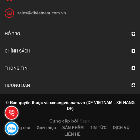
sales@dfvietnam.com.vn
Ắc quy xe nâng VCF 4N GS Yuasa
Liên hệ
HỖ TRỢ
Xem chi tiết
CHÍNH SÁCH
THÔNG TIN
HƯỚNG DẪN
© Bản quyền thuộc về xenangvietnam.vn (DF VIETNAM - XE NANG
DF)
Cung cấp bởi
Sapo
Trang chủ
Giới thiệu
SẢN PHẨM
TIN TỨC
DỊCH VỤ
LIÊN HỆ