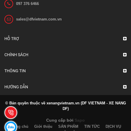
097 376 6466
sales@dfvietnam.com.vn
Ắc quy xe nâng VCF 4N GS Yuasa
Liên hệ
HỖ TRỢ
Xem chi tiết
CHÍNH SÁCH
THÔNG TIN
HƯỚNG DẪN
© Bản quyền thuộc về xenangvietnam.vn (DF VIETNAM - XE NANG
DF)
Cung cấp bởi
Sapo
Trang chủ
Giới thiệu
SẢN PHẨM
TIN TỨC
DỊCH VỤ