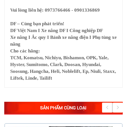
Vui lòng liên hệ: 0973766466 - 0901336869
DF – Cùng bạn phát triển!
DF Việt Nam I Xe nâng DF I Công nghiệp DF
Xe nâng I Ắc quy I Bánh xe nâng điện I Phụ tùng xe
nâng
Cho các hãng:
TCM, Komatsu, Nichiyu, Bishamon, OPK, Yale,
Hyster, Sumitomo, Clark, Doosan, Hyundai,
Soosung, Hangcha, Heli, Noblelift, Ep, Niuli, Staxx,
Liftek, Linde, Tailift
SẢN PHẨM CÙNG LOẠI