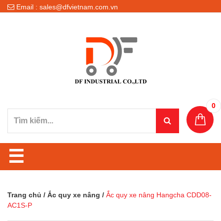
Email : sales@dfvietnam.com.vn
0
☰
Trang chủ
/
Ắc quy xe nâng
/
Ắc quy xe nâng Hangcha CDD08-
AC1S-P