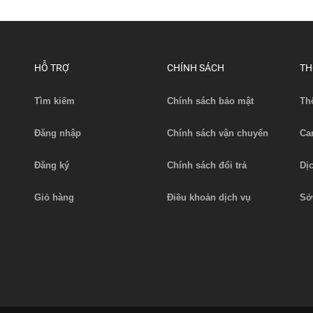
HỖ TRỢ
CHÍNH SÁCH
TH
Tìm kiếm
Chính sách bảo mật
Th
 quy xe nâng 5VBS500 (48V-
Ắc quy xe nâng 3VBS210 (2
500Ah)
210Ah)
Đăng nhập
Chính sách vận chuyển
Ca
Liên hệ
Liên hệ
Xem chi tiết
Xem chi tiết
Đăng ký
Chính sách đổi trả
Dị
Giỏ hàng
Điều khoản dịch vụ
Sở