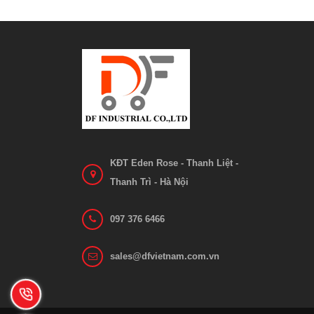
Ắc quy xe nâng VCF 4N GS Yuasa
Ắc
Liên hệ
Xem chi tiết
KĐT Eden Rose - Thanh Liệt -
Thanh Trì - Hà Nội
097 376 6466
sales@dfvietnam.com.vn