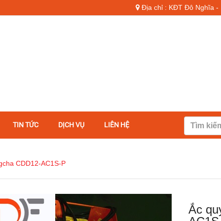
Địa chỉ : KĐT Đô Nghĩa 
TIN TỨC
DỊCH VỤ
LIÊN HỆ
ngcha CDD12-AC1S-P
Ắc qu