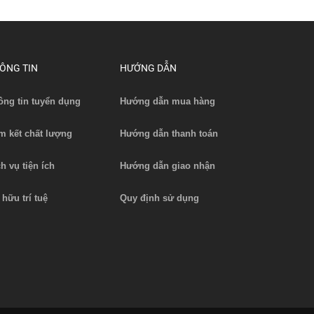
ÔNG TIN
HƯỚNG DẪN
ông tin tuyển dụng
Hướng dẫn mua hàng
4V-
Ắc quy xe nâng 24-7DB525H (48V-
Ắc quy x
525Ah)
m kết chất lượng
Hướng dẫn thanh toán
Liên hệ
Xem chi tiết
ch vụ tiện ích
Hướng dẫn giao nhận
 hữu trí tuệ
Quy định sử dụng