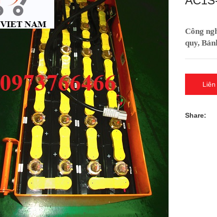
AC1S
Công nghi
quy, Bán
Liên
Share: