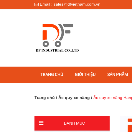
Email : sales@dfvietnam.com.vn
TRANG CHỦ
GIỚI THIỆU
SẢN PHẨM
Trang chủ
/
Ắc quy xe nâng
/
Ắc quy xe nâng Ha
DANH MỤC