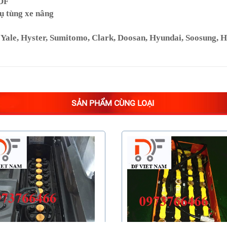
 DF
ụ tùng xe nâng
le, Hyster, Sumitomo, Clark, Doosan, Hyundai, Soosung, Hang
SẢN PHẨM CÙNG LOẠI