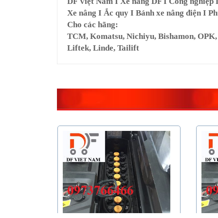
DF Việt Nam I Xe nâng DF I Công nghiệp
Xe nâng I Ắc quy I Bánh xe nâng điện I Ph
Cho các hãng:
TCM, Komatsu, Nichiyu, Bishamon, OPK, Ya
Liftek, Linde, Tailift