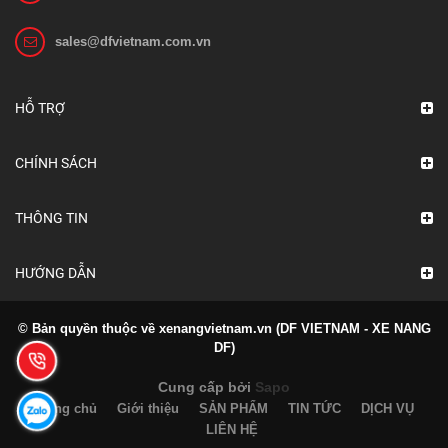
sales@dfvietnam.com.vn
Ắc quy xe nâng VCF 4N GS Yuasa
Liên hệ
HỖ TRỢ
Xem chi tiết
CHÍNH SÁCH
THÔNG TIN
HƯỚNG DẪN
© Bản quyền thuộc về xenangvietnam.vn (DF VIETNAM - XE NANG
DF)
Cung cấp bởi
Sapo
Trang chủ
Giới thiệu
SẢN PHẨM
TIN TỨC
DỊCH VỤ
LIÊN HỆ