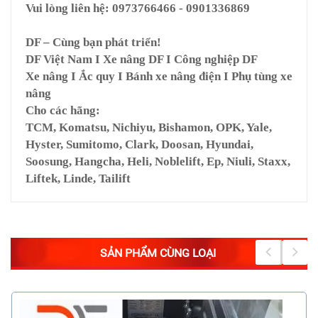
Vui lòng liên hệ: 0973766466 - 0901336869
DF – Cùng bạn phát triển!
DF Việt Nam I Xe nâng DF I Công nghiệp DF
Xe nâng I Ắc quy I Bánh xe nâng điện I Phụ tùng xe
nâng
Cho các hãng:
TCM, Komatsu, Nichiyu, Bishamon, OPK, Yale,
Hyster, Sumitomo, Clark, Doosan, Hyundai,
Soosung, Hangcha, Heli, Noblelift, Ep, Niuli, Staxx,
Liftek, Linde, Tailift
SẢN PHẨM CÙNG LOẠI