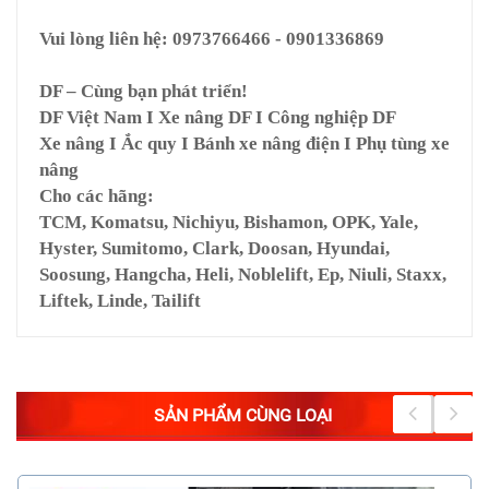
Vui lòng liên hệ: 0973766466 - 0901336869
DF – Cùng bạn phát triển!
DF Việt Nam I Xe nâng DF I Công nghiệp DF
Xe nâng I Ắc quy I Bánh xe nâng điện I Phụ tùng xe
nâng
Cho các hãng:
TCM, Komatsu, Nichiyu, Bishamon, OPK, Yale,
Hyster, Sumitomo, Clark, Doosan, Hyundai,
Soosung, Hangcha, Heli, Noblelift, Ep, Niuli, Staxx,
Liftek, Linde, Tailift
SẢN PHẨM CÙNG LOẠI