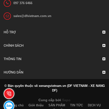
097 376 6466
sales@dfvietnam.com.vn
Ắc quy xe nâng VCF 4N GS Yuasa
Liên hệ
HỖ TRỢ
Xem chi tiết
CHÍNH SÁCH
THÔNG TIN
HƯỚNG DẪN
© Bản quyền thuộc về xenangvietnam.vn (DF VIETNAM - XE NANG
DF)
Cung cấp bởi
Sapo
Trang chủ
Giới thiệu
SẢN PHẨM
TIN TỨC
DỊCH VỤ