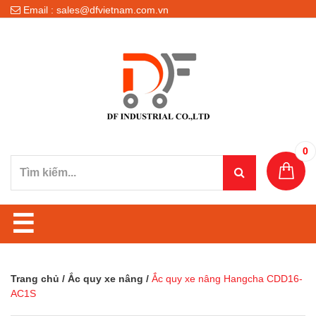
Email : sales@dfvietnam.com.vn
0
☰
Trang chủ
/
Ắc quy xe nâng
/
Ắc quy xe nâng Hangcha CDD16-
AC1S