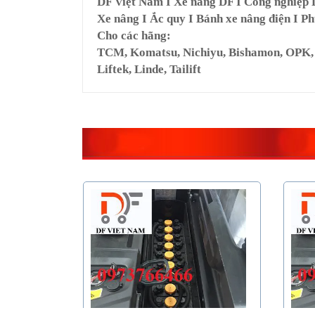
DF Việt Nam I Xe nâng DF I Công nghiệp
Xe nâng I Ắc quy I Bánh xe nâng điện I Ph
Cho các hãng:
TCM, Komatsu, Nichiyu, Bishamon, OPK, Ya
Liftek, Linde, Tailift