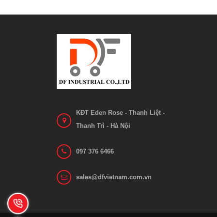
Ắc quy xe nâng VCF 4N GS Yuasa
Ắc
Liên hệ
Xem chi tiết
KĐT Eden Rose - Thanh Liệt -
Thanh Trì - Hà Nội
097 376 6466
sales@dfvietnam.com.vn