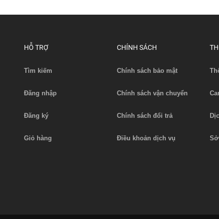
HỖ TRỢ
CHÍNH SÁCH
TH
Tìm kiếm
Chính sách bảo mật
Th
 quy xe nâng 5VBS500 (48V-
Ắc quy xe nâng 3VBS210 (2
500Ah)
210Ah)
Đăng nhập
Chính sách vận chuyển
Ca
Liên hệ
Liên hệ
Xem chi tiết
Xem chi tiết
Đăng ký
Chính sách đổi trả
Dị
Giỏ hàng
Điều khoản dịch vụ
Sở