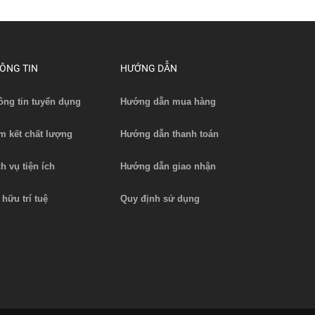
ÔNG TIN
HƯỚNG DẪN
ông tin tuyển dụng
Hướng dẫn mua hàng
4V-
Ắc quy xe nâng 24-7DB525H (48V-
Ắc quy x
525Ah)
m kết chất lượng
Hướng dẫn thanh toán
Liên hệ
Xem chi tiết
ch vụ tiện ích
Hướng dẫn giao nhận
 hữu trí tuệ
Quy định sử dụng