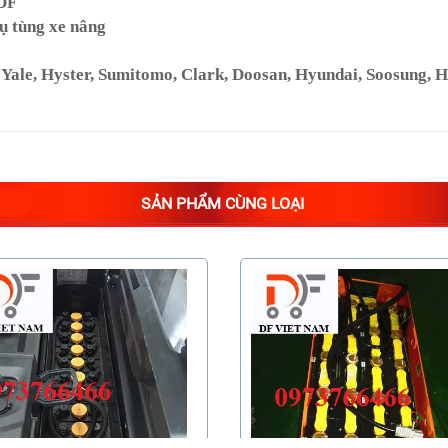
 DF
ụ tùng xe nâng
le, Hyster, Sumitomo, Clark, Doosan, Hyundai, Soosung, Hang
SẢN PHẨM CÙNG LOẠI