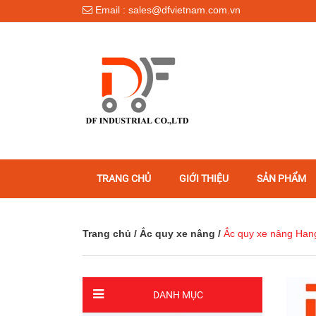
Email : sales@dfvietnam.com.vn
TRANG CHỦ
GIỚI THIỆU
SẢN PHẨM
Trang chủ
/
Ắc quy xe nâng
/
Ắc quy xe nâng Ha
DANH MỤC