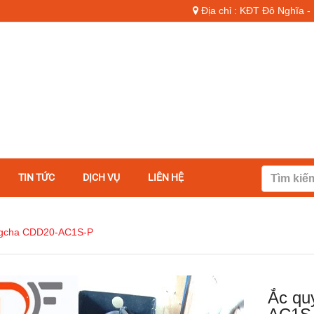
Địa chỉ : KĐT Đô Nghĩa 
TIN TỨC
DỊCH VỤ
LIÊN HỆ
ngcha CDD20-AC1S-P
Ắc qu