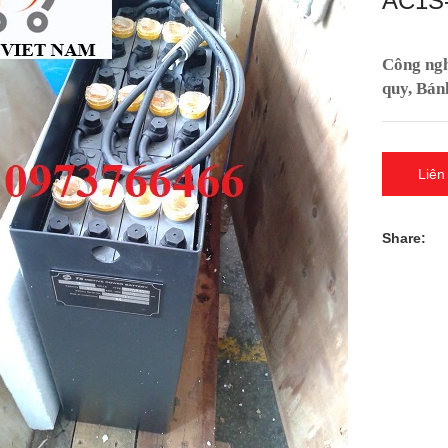
AC1S
Công nghi
quy, Bán
Liên
Share: