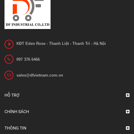
KĐT Eden Rose - Thanh Liệt - Thanh Trì - Hà Nội
097 376 6466
sales@dfvietnam.com.vn
Ắc quy xe nâng VCF 4N GS Yuasa
Liên hệ
HỖ TRỢ
Xem chi tiết
CHÍNH SÁCH
THÔNG TIN