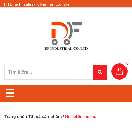
Email : sales@dfvietnam.com.vn
0
☰
Trang chủ
/
Tất cả sản phẩm
/
Nobleliftmienbac