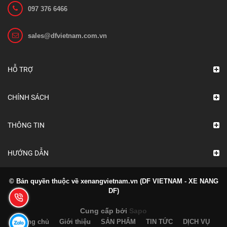
097 376 6466
sales@dfvietnam.com.vn
HỖ TRỢ
CHÍNH SÁCH
THÔNG TIN
HƯỚNG DẪN
© Bản quyền thuộc về xenangvietnam.vn (DF VIETNAM - XE NANG
DF)
Cung cấp bởi
Sapo
Trang chủ
Giới thiệu
SẢN PHẨM
TIN TỨC
DỊCH VỤ