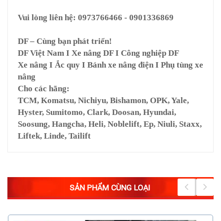
Vui lòng liên hệ: 0973766466 - 0901336869
DF – Cùng bạn phát triển!
DF Việt Nam I Xe nâng DF I Công nghiệp DF
Xe nâng I Ắc quy I Bánh xe nâng điện I Phụ tùng xe
nâng
Cho các hãng:
TCM, Komatsu, Nichiyu, Bishamon, OPK, Yale,
Hyster, Sumitomo, Clark, Doosan, Hyundai,
Soosung, Hangcha, Heli, Noblelift, Ep, Niuli, Staxx,
Liftek, Linde, Tailift
SẢN PHẨM CÙNG LOẠI