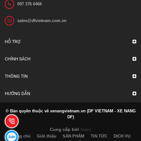
097 376 6466
sales@dfvietnam.com.vn
Ắc quy xe nâng VCF 4N GS Yuasa
Liên hệ
HỖ TRỢ
Xem chi tiết
CHÍNH SÁCH
THÔNG TIN
HƯỚNG DẪN
© Bản quyền thuộc về xenangvietnam.vn (DF VIETNAM - XE NANG
DF)
Cung cấp bởi
Sapo
Trang chủ
Giới thiệu
SẢN PHẨM
TIN TỨC
DỊCH VỤ