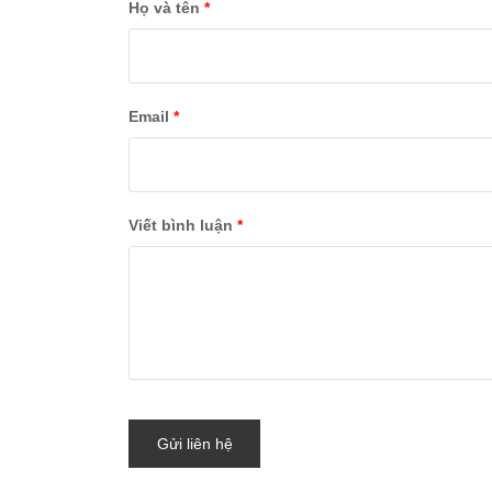
Họ và tên
*
Email
*
Viết bình luận
*
Gửi liên hệ