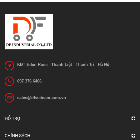
KĐT Eden Rose - Thanh Liệt - Thanh Trì - Hà Nội
097 376 6466
sales@dfvietnam.com.vn
Bo mạch 1212C-2503
Liên hệ
HỖ TRỢ
Xem chi tiết
CHÍNH SÁCH