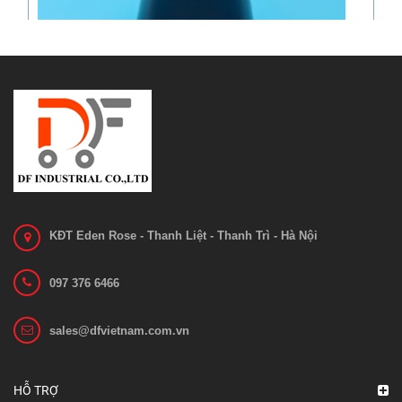
KĐT Eden Rose - Thanh Liệt - Thanh Trì - Hà Nội
097 376 6466
Mô tơ nâng hạ MD48080AN
sales@dfvietnam.com.vn
Liên hệ
Xem chi tiết
HỖ TRỢ