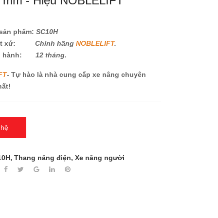
 mm - Hiệu NOBLELIFT
sản phẩm:
SC10H
ất xứ:
Chính hãng
NOBLELIFT
.
o hành:
12 tháng.
FT
- Tự hào là nhà cung cấp xe nâng chuyên
hất!
 hệ
10H
,
Thang nâng điện
,
Xe nâng người