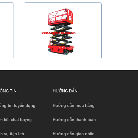
 nâng
Thang nâng người bằng điện tải
320 kg n...
Liên hệ
ÔNG TIN
HƯỚNG DẪN
Xem chi tiết
ông tin tuyển dụng
Hướng dẫn mua hàng
m kết chất lượng
Hướng dẫn thanh toán
ch vụ tiện ích
Hướng dẫn giao nhận