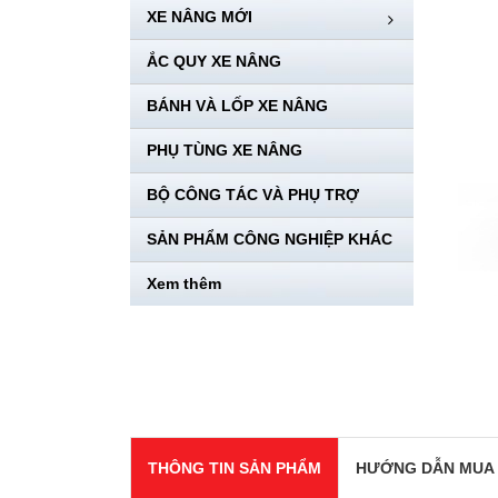
XE NÂNG MỚI
ẮC QUY XE NÂNG
BÁNH VÀ LỐP XE NÂNG
PHỤ TÙNG XE NÂNG
BỘ CÔNG TÁC VÀ PHỤ TRỢ
SẢN PHẨM CÔNG NGHIỆP KHÁC
Xem thêm
THÔNG TIN SẢN PHẨM
HƯỚNG DẪN MUA