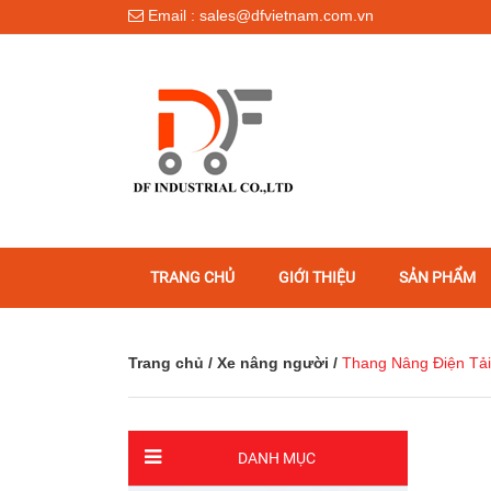
Email : sales@dfvietnam.com.vn
TRANG CHỦ
GIỚI THIỆU
SẢN PHẨM
Trang chủ
/
Xe nâng người
/
Thang Nâng Điện Tả
DANH MỤC