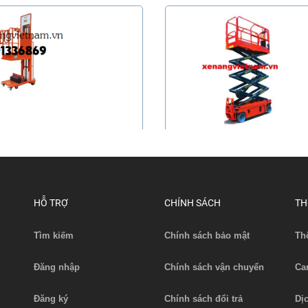
g nâng điện có chân chống tải
Thang nâng người tải 320 kg
200 k...
14000m...
Liên hệ
Liên hệ
HỖ TRỢ
CHÍNH SÁCH
TH
Xem chi tiết
Xem chi tiết
Tìm kiếm
Chính sách bảo mật
Th
Đăng nhập
Chính sách vận chuyển
Ca
Đăng ký
Chính sách đổi trả
Dị