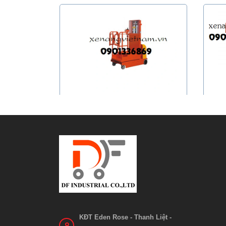
Thang nâng điện có bánh xe di
Than
chuyển tả...
Liên hệ
Xem chi tiết
KĐT Eden Rose - Thanh Liệt -