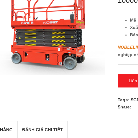
10000
Mã 
Xu
Bả
NOBLELI
nghiệp n
Liên
Tags:
SC
Share:
 HÀNG
ĐÁNH GIÁ CHI TIẾT