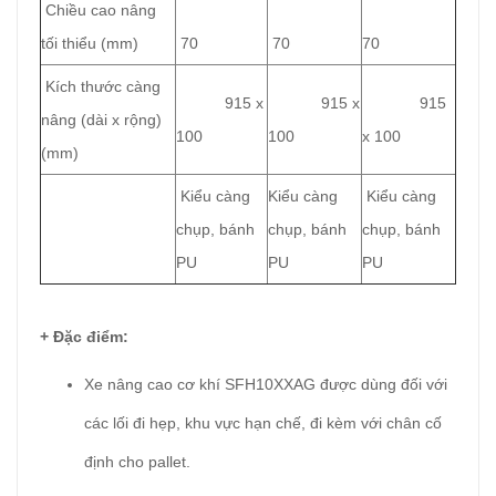
Chiều cao nâng
tối thiểu (mm)
70
70
70
Kích thước càng
915 x
915 x
915
nâng (dài x rộng)
100
100
x 100
(mm)
Kiểu càng
Kiểu càng
Kiểu càng
chụp, bánh
chụp, bánh
chụp, bánh
PU
PU
PU
+ Đặc điểm
:
Xe nâng cao cơ khí SFH10XXAG được dùng đối với
các lối đi hẹp, khu vực hạn chế, đi kèm với chân cố
định cho pallet.