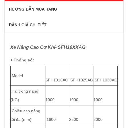
HƯỚNG DẪN MUA HÀNG
ĐÁNH GIÁ CHI TIẾT
Xe Nâng Cao Cơ Khí- SFH10XXAG
+ Thông số:
Model
SFH1016AG
SFH1025AG
SFH1030AG
Tải trọng nâng
(KG)
1000
1000
1000
Chiều cao nâng
tối đa (mm)
1600
2500
3000