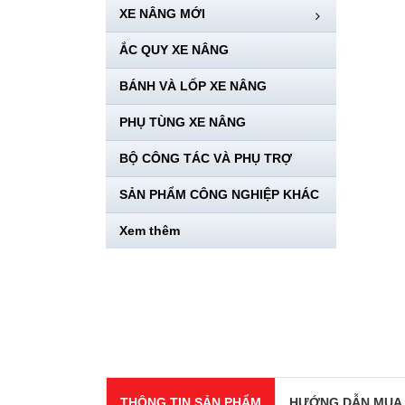
XE NÂNG MỚI
ẮC QUY XE NÂNG
BÁNH VÀ LỐP XE NÂNG
PHỤ TÙNG XE NÂNG
BỘ CÔNG TÁC VÀ PHỤ TRỢ
SẢN PHẨM CÔNG NGHIỆP KHÁC
Xem thêm
THÔNG TIN SẢN PHẨM
HƯỚNG DẪN MUA