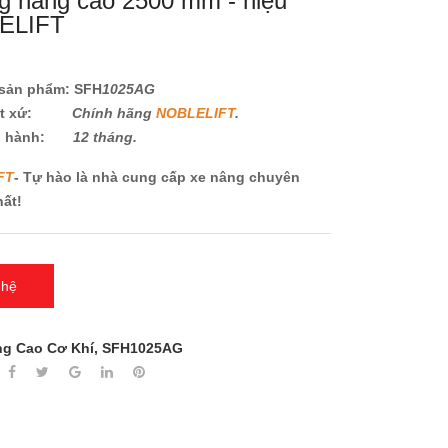
g nâng cao 2500 mm - hiệu
ELIFT
sản phẩm: SFH
1025AG
ất xứ:
Chính hãng
NOBLELIFT
.
o hành:
12 tháng.
FT
- Tự hào là nhà cung cấp xe nâng chuyên
hất!
 hệ
g Cao Cơ Khí
,
SFH1025AG