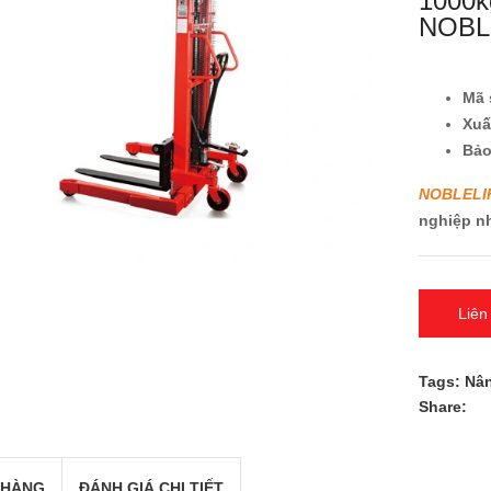
1000k
NOBL
Mã 
Xu
Bả
NOBLELI
nghiệp n
Liên
Tags:
Nân
Share:
 HÀNG
ĐÁNH GIÁ CHI TIẾT