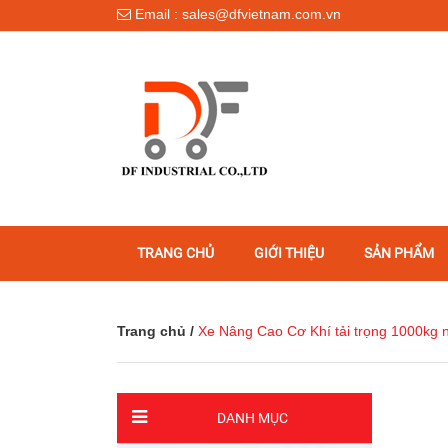
Email : sales@dfvietnam.com.vn
TRANG CHỦ
GIỚI THIỆU
SẢN PHẨM
Trang chủ
/
Xe Nâng Cao Cơ Khí tải trọng 1000kg
DANH MỤC