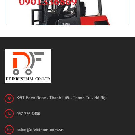
Xe Nâng Điện Ngồi Lái 4 bánh tải 1600/2...
Liên hệ
Xem chi tiết
KĐT Eden Rose - Thanh Liệt - Thanh Trì - Hà Nội
097 376 6466
sales@dfvietnam.com.vn