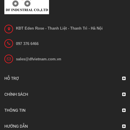
KĐT Eden Rose - Thanh Liệt - Thanh Trì - Hà Nội
097 376 6466
sales@dfvietnam.com.vn
Xe nâng quay đổ phuy
Liên hệ
HỖ TRỢ
Xem chi tiết
CHÍNH SÁCH
THÔNG TIN
HƯỚNG DẪN