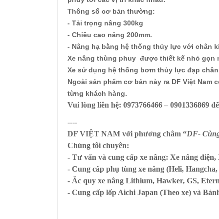
Thông số cơ bản thường:
- Tải trọng nâng 300kg
- Chiều cao nâng 200mm.
- Nâng hạ bằng hệ thống thủy lực với chân kí
Xe nâng thùng phuy
được thiết kế nhỏ gọn 
Xe sử dụng hệ thống bơm thủy lực đạp chân k
Ngoài sản phẩm cơ bản này ra DF Việt Nam co
từng khách hàng.
Vui lòng liên hệ:
0973766466 – 0901336869
để
----
DF VIỆT NAM
với phương châm “
DF- Cùng 
Chúng tôi chuyên:
- Tư vấn và cung cấp xe nâng: Xe nâng điện
- Cung cấp phụ tùng xe nâng (Heli, Hangcha,
- Ắc quy xe nâng Lithium, Hawker, GS, Etern
- Cung cấp lốp Aichi Japan (Theo xe) và Bá