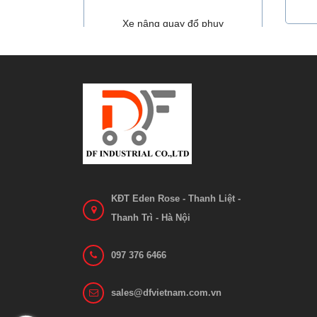
Xe nâng quay đổ phuy
Liên hệ
Xem chi tiết
KĐT Eden Rose - Thanh Liệt -
Thanh Trì - Hà Nội
097 376 6466
sales@dfvietnam.com.vn