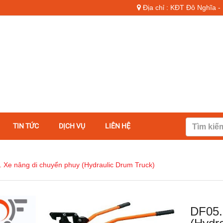
Địa chỉ : KĐT Đô Nghĩa 
TIN TỨC
DỊCH VỤ
LIÊN HỆ
 Xe nâng di chuyển phuy (Hydraulic Drum Truck)
DF05.