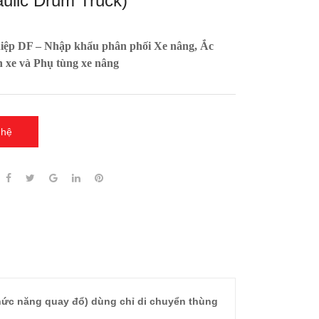
aulic Drum Truck)
ệp DF – Nhập khẩu phân phối Xe nâng, Ắc
 xe và Phụ tùng xe nâng
 hệ
́c năng quay đổ) dùng chỉ di chuyển thùng