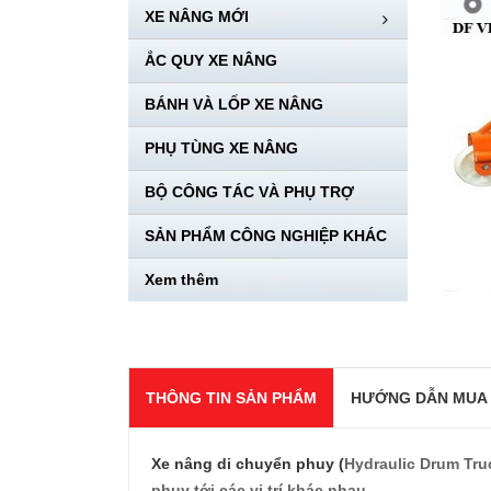
XE NÂNG MỚI
ẮC QUY XE NÂNG
BÁNH VÀ LỐP XE NÂNG
PHỤ TÙNG XE NÂNG
BỘ CÔNG TÁC VÀ PHỤ TRỢ
SẢN PHẨM CÔNG NGHIỆP KHÁC
Xem thêm
THÔNG TIN SẢN PHẨM
HƯỚNG DẪN MUA
Xe nâng di chuyển phuy (
Hydraulic Drum Truc
phuy tới các vị trí khác nhau.