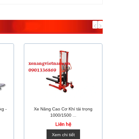
kg -
Xe Nâng Cao Cơ Khí tải trọng
Xe Nâng 
1000/1500 ...
Liên hệ
Xem chi tiết