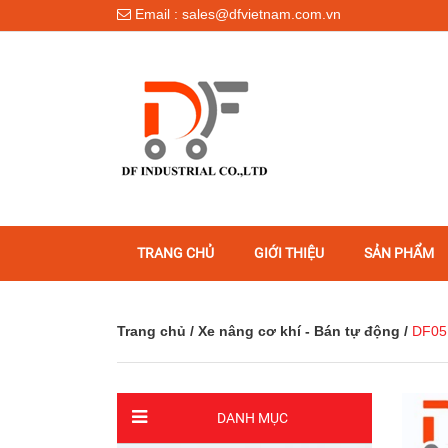
Email : sales@dfvietnam.com.vn
TRANG CHỦ
GIỚI THIỆU
SẢN PHẨM
Trang chủ
/
Xe nâng cơ khí - Bán tự động
/
DF05.
DANH MỤC