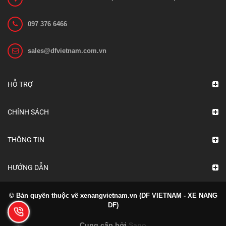
097 376 6466
sales@dfvietnam.com.vn
HỖ TRỢ
CHÍNH SÁCH
THÔNG TIN
HƯỚNG DẪN
© Bản quyền thuộc về xenangvietnam.vn (DF VIETNAM - XE NANG
DF)
Cung cấp bởi
Sapo