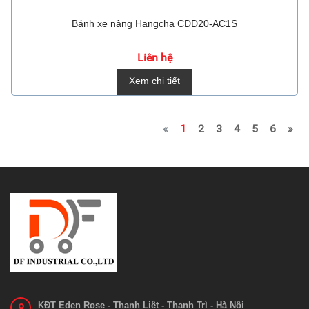
Bánh xe nâng Hangcha CDD20-AC1S
Liên hệ
Xem chi tiết
«
1
2
3
4
5
6
»
KĐT Eden Rose - Thanh Liệt - Thanh Trì - Hà Nội