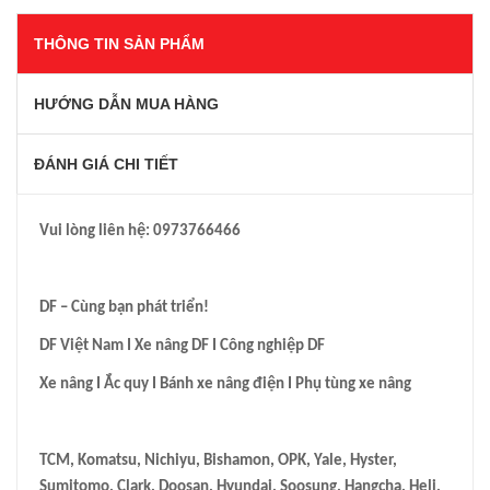
THÔNG TIN SẢN PHẨM
HƯỚNG DẪN MUA HÀNG
ĐÁNH GIÁ CHI TIẾT
Vui lòng liên hệ: 0973766466
DF – Cùng bạn phát triển!
DF Việt Nam I Xe nâng DF I Công nghiệp DF
Xe nâng I Ắc quy I Bánh xe nâng điện I Phụ tùng xe nâng
TCM, Komatsu, Nichiyu, Bishamon, OPK, Yale, Hyster,
Sumitomo, Clark, Doosan, Hyundai, Soosung,
Hangcha, Heli,