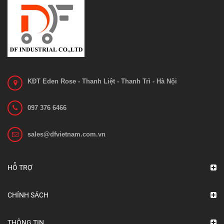
KĐT Eden Rose - Thanh Liệt - Thanh Trì - Hà Nội
097 376 6466
sales@dfvietnam.com.vn
Bánh xe nâng EP ES12-12CS
Liên hệ
HỖ TRỢ
Xem chi tiết
CHÍNH SÁCH
THÔNG TIN