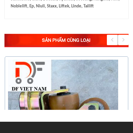
Noblelift, Ep, Niuli, Staxx, Liftek, Linde, Tailift
SẢN PHẨM CÙNG LOẠI