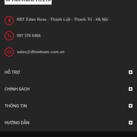
KĐT Eden Rose - Thanh Liệt - Thanh Trì - Hà Nội
097 376 6466
Bánh xe nâng EP ES12-12CS
sales@dfvietnam.com.vn
Liên hệ
Xem chi tiết
HỖ TRỢ
CHÍNH SÁCH
THÔNG TIN
HƯỚNG DẪN