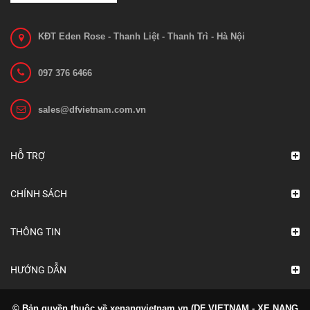
KĐT Eden Rose - Thanh Liệt - Thanh Trì - Hà Nội
097 376 6466
sales@dfvietnam.com.vn
Bo mạch 1212C-2503
Liên hệ
HỖ TRỢ
Xem chi tiết
CHÍNH SÁCH
THÔNG TIN
HƯỚNG DẪN
© Bản quyền thuộc về xenangvietnam.vn (DF VIETNAM - XE NANG