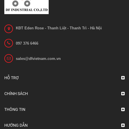
KĐT Eden Rose - Thanh Liệt - Thanh Trì - Hà Nội
097 376 6466
sales@dfvietnam.com.vn
Bo mạch 1212C-2503
Liên hệ
HỖ TRỢ
Xem chi tiết
CHÍNH SÁCH
THÔNG TIN
HƯỚNG DẪN