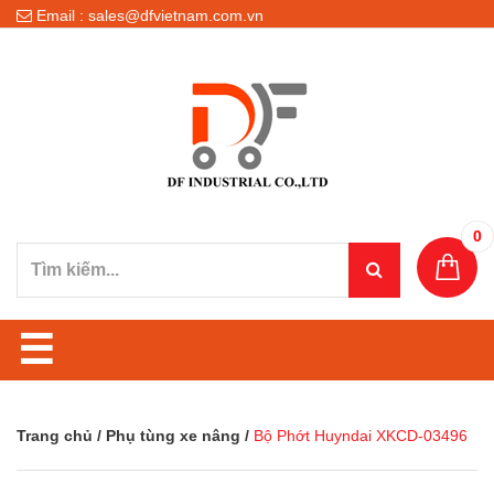
Email : sales@dfvietnam.com.vn
0
☰
Trang chủ
/
Phụ tùng xe nâng
/
Bộ Phớt Huyndai XKCD-03496