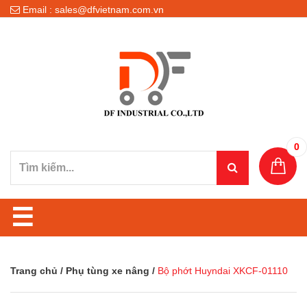
Email : sales@dfvietnam.com.vn
0
☰
Trang chủ
/
Phụ tùng xe nâng
/
Bộ phớt Huyndai XKCF-01110