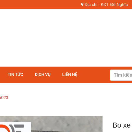
Địa chỉ : KĐT Đô Nghĩa 
TIN TỨC
DỊCH VỤ
LIÊN HỆ
 5023
Bo xe