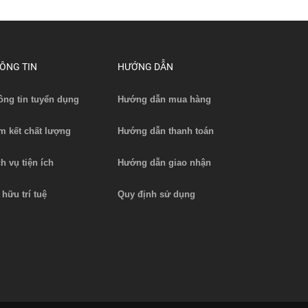
5-JH
Bình điện (Pin Lithium) xe nâng
Bộ sạc p
Nobleli...
ÔNG TIN
HƯỚNG DẪN
Liên hệ
ông tin tuyển dụng
Hướng dẫn mua hàng
Xem chi tiết
m kết chất lượng
Hướng dẫn thanh toán
ch vụ tiện ích
Hướng dẫn giao nhận
 hữu trí tuệ
Quy định sử dụng