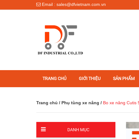
Email : sales@dfvietnam.com.vn
TRANG CHỦ
GIỚI THIỆU
SẢN PHẨM
Trang chủ
/
Phụ tùng xe nâng
/
Bo xe nâng Cutis
DANH MỤC