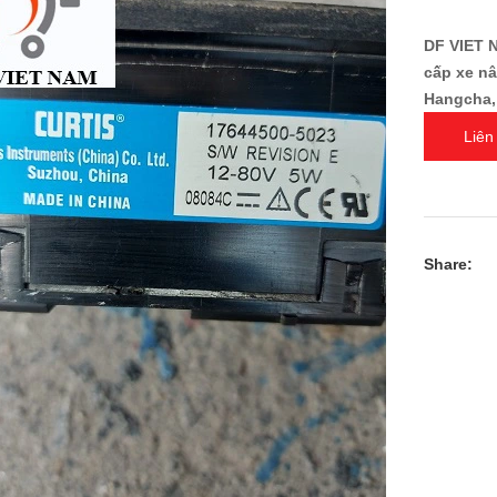
DF VIET N
cấp xe nâ
Hangcha, E
Liên
Share: