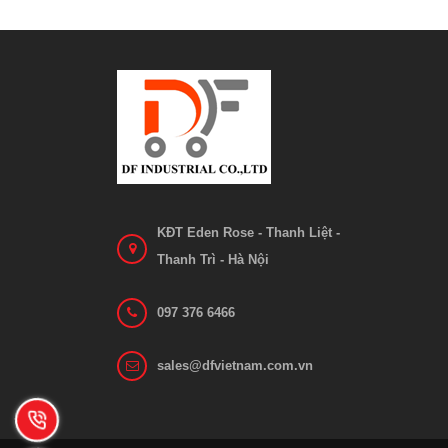
Bơ
Bo mạch 1212C-2503
Liên hệ
Xem chi tiết
KĐT Eden Rose - Thanh Liệt -
Thanh Trì - Hà Nội
097 376 6466
sales@dfvietnam.com.vn