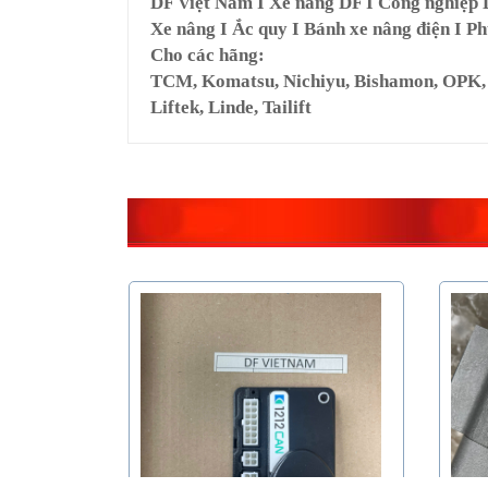
DF Việt Nam I Xe nâng DF I Công nghiệp
Xe nâng I Ắc quy I Bánh xe nâng điện I Ph
Cho các hãng:
TCM, Komatsu, Nichiyu, Bishamon, OPK, Ya
Liftek, Linde, Tailift