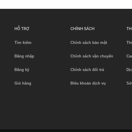
Bình ắc quy Hangcha CBD1
24V-20AH
HỖ TRỢ
CHÍNH SÁCH
TH
m thủy lực xe nâng Liugong
Liên hệ
Tìm kiếm
Chính sách bảo mật
Th
Liên hệ
Xem chi tiết
Xem chi tiết
Đăng nhập
Chính sách vận chuyển
Ca
Đăng ký
Chính sách đổi trả
Dị
Giỏ hàng
Điều khoản dịch vụ
Sở