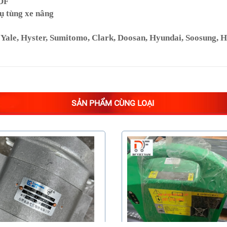
 DF
ụ tùng xe nâng
le, Hyster, Sumitomo, Clark, Doosan, Hyundai, Soosung, Hang
SẢN PHẨM CÙNG LOẠI