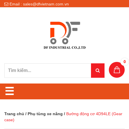
Email : sales@dfvietnam.com.vn
0
☰
Trang chủ
/
Phụ tùng xe nâng
/
Bưởng động cơ 4D94LE (Gear
case)