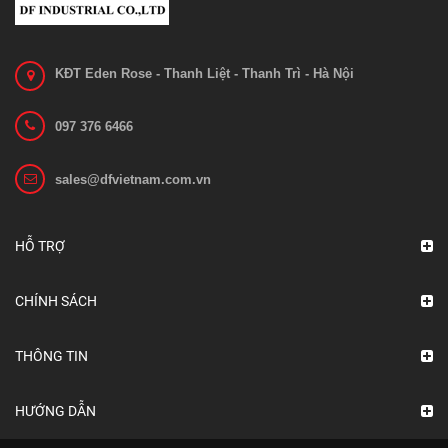
KĐT Eden Rose - Thanh Liệt - Thanh Trì - Hà Nội
097 376 6466
sales@dfvietnam.com.vn
Bo mạch 1212C-2503
Liên hệ
HỖ TRỢ
Xem chi tiết
CHÍNH SÁCH
THÔNG TIN
HƯỚNG DẪN