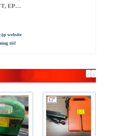
FT, EP…
cập website
úng tôi!