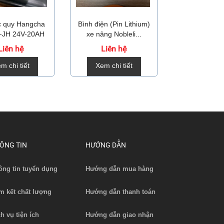
́c quy Hangcha
Bình điện (Pin Lithium)
Bộ sạc pin li
-JH 24V-20AH
xe nâng Nobleli...
xe nâng DZ
Liên hệ
Liên hệ
Liên 
m chi tiết
Xem chi tiết
Xem chi 
ÔNG TIN
HƯỚNG DẪN
ông tin tuyển dụng
Hướng dẫn mua hàng
m kết chất lượng
Hướng dẫn thanh toán
ch vụ tiện ích
Hướng dẫn giao nhận