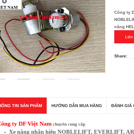
Công ty 
NOBLELIF
nâng HEL
Liên
Share:
HÔNG TIN SẢN PHẨM
HƯỚNG DẪN MUA HÀNG
ĐÁNH GIÁ 
ông ty
DF Việt Nam
chuyên cung cấp
Xe nâng nhãn hiệu NOBLELIFT, EVERLIFT, A