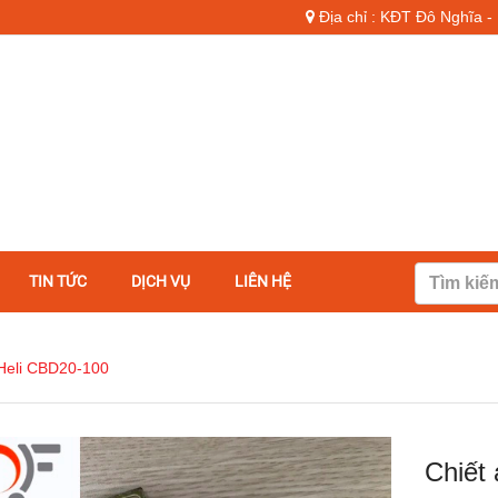
Địa chỉ : KĐT Đô Nghĩa 
TIN TỨC
DỊCH VỤ
LIÊN HỆ
 Heli CBD20-100
Chiết