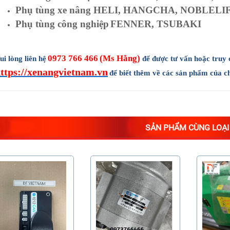
Phụ tùng xe nâng HELI, HANGCHA, NOBLELI
Phụ tùng công nghiệp
FENNER, TSUBAKI
0973 766 466
(Ms Hằng)
ui lòng liên hệ
để được tư vấn hoặc truy 
ttps://xenangvietnam.vn
để biết thêm về các sản phẩm của ch
SẢN PHẨM CÙNG LOẠI