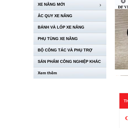
XE NÂNG MỚI
ẮC QUY XE NÂNG
BÁNH VÀ LỐP XE NÂNG
PHỤ TÙNG XE NÂNG
BỘ CÔNG TÁC VÀ PHỤ TRỢ
SẢN PHẨM CÔNG NGHIỆP KHÁC
Xem thêm
T
C