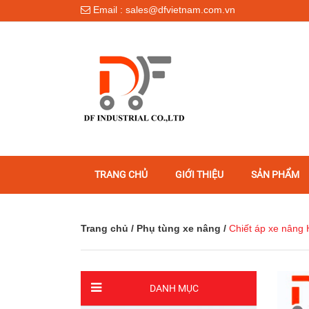
Email : sales@dfvietnam.com.vn
TRANG CHỦ
GIỚI THIỆU
SẢN PHẨM
Trang chủ
/
Phụ tùng xe nâng
/
Chiết áp xe nâng
DANH MỤC