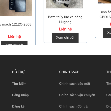
Bình ă
Bơm thủy lực xe nâng
CBD15
Liugong
o mạch 1212C-2503
Liên hệ
Xe
Liên hệ
Xem chi tiết
Xem chi tiết
HỖ TRỢ
CHÍNH SÁCH
TH
Tìm kiếm
Chính sách bảo mật
Th
Đăng nhập
Chính sách vận chuyển
Ca
Đăng ký
Chính sách đổi trả
Dị