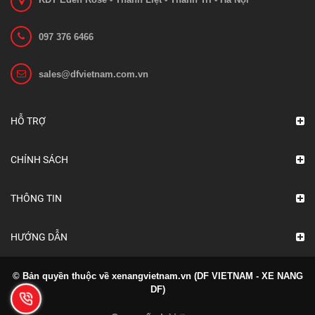
097 376 6466
sales@dfvietnam.com.vn
HỖ TRỢ
CHÍNH SÁCH
THÔNG TIN
HƯỚNG DẪN
© Bản quyền thuộc về xenangvietnam.vn (DF VIETNAM - XE NANG
DF)