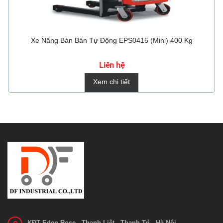
Xe Nâng Bàn Bán Tự Động EPS0415 (Mini) 400 Kg
Liên hệ
Xem chi tiết
KĐT Eden Rose - Thanh Liệt - Thanh Trì - Hà Nội