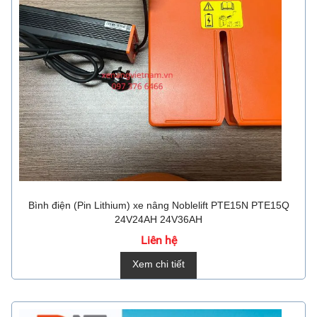
Bình điện (Pin Lithium) xe nâng Noblelift PTE15N PTE15Q
24V24AH 24V36AH
Liên hệ
Xem chi tiết