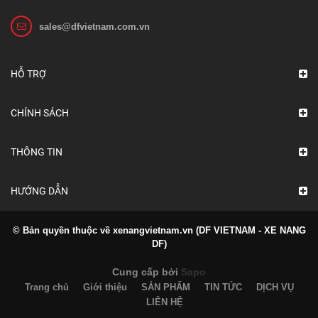
Liên hệ
sales@dfvietnam.com.vn
Xem chi tiết
HỖ TRỢ
CHÍNH SÁCH
THÔNG TIN
HƯỚNG DẪN
© Bản quyền thuộc về xenangvietnam.vn (DF VIETNAM - XE NANG
DF)
Cung cấp bởi
Sapo
Trang chủ
Giới thiệu
SẢN PHẨM
TIN TỨC
DỊCH VỤ
LIÊN HỆ